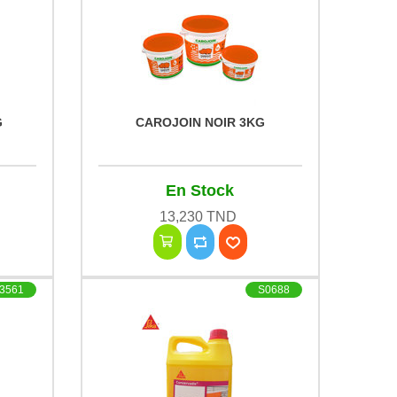
G
CAROJOIN NOIR 3KG
En Stock
13,230 TND
3561
S0688