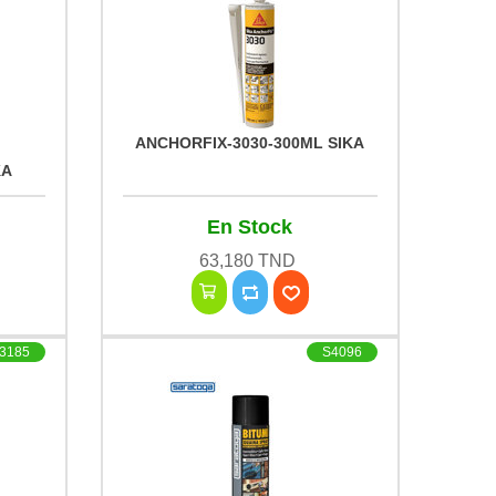
ANCHORFIX-3030-300ML SIKA
KA
En Stock
63,180 TND
3185
S4096