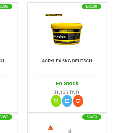
3295
D3138
CH
ACRYLEX 5KG DEUTSCH
En Stock
31,105 TND
3057
S3473