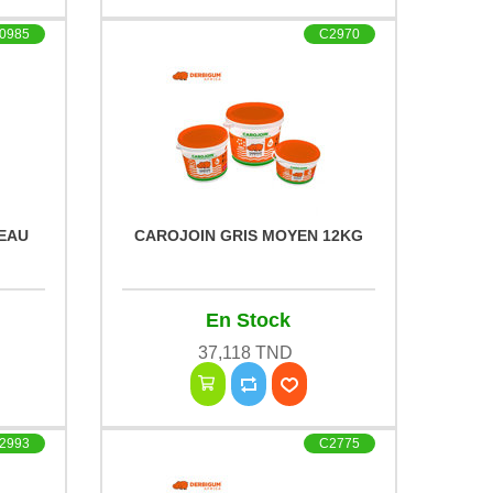
0985
C2970
SEAU
CAROJOIN GRIS MOYEN 12KG
k
En Stock
37,118 TND
2993
C2775