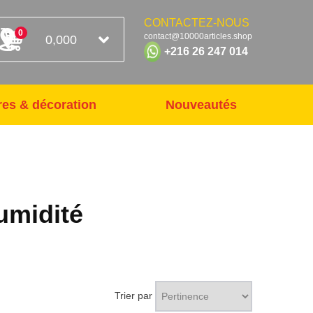
CONTACTEZ-NOUS
0
contact@10000articles.shop
0,000
+216 26 247 014
res & décoration
Nouveautés
humidité
Trier par