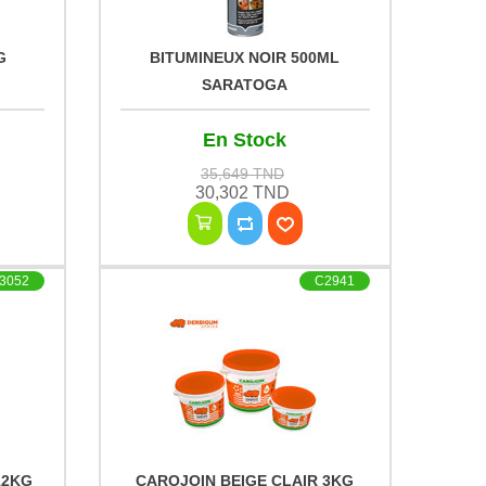
G
BITUMINEUX NOIR 500ML
SARATOGA
k
En Stock
35,649 TND
30,302 TND
3052
C2941
12KG
CAROJOIN BEIGE CLAIR 3KG