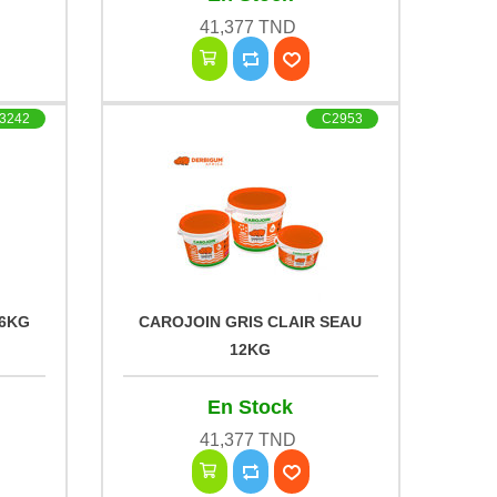
41,377 TND
3242
C2953
 6KG
CAROJOIN GRIS CLAIR SEAU
12KG
En Stock
41,377 TND