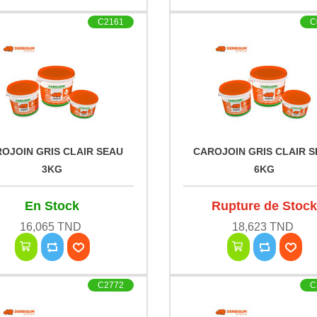
C2161
C
OJOIN GRIS CLAIR SEAU
CAROJOIN GRIS CLAIR 
3KG
6KG
En Stock
Rupture de Stoc
16,065 TND
18,623 TND
C2772
C