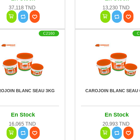
37,118 TND
13,230 TND
C2160
C
OJOIN BLANC SEAU 3KG
CAROJOIN BLANC SEAU
En Stock
En Stock
16,065 TND
20,993 TND