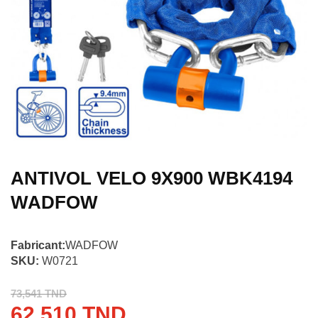
ANTIVOL VELO 9X900 WBK4194
WADFOW
Fabricant:
WADFOW
SKU:
W0721
73,541 TND
62,510 TND