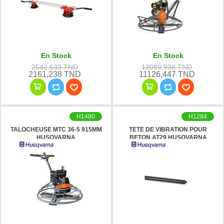
En Stock
En Stock
2542,633 TND
13089,938 TND
2161,238 TND
11126,447 TND
H1480
H1284
TALOCHEUSE MTC 36-5 915MM
TETE DE VIBRATION POUR
HUSQVARNA
BETON AT29 HUSQVARNA