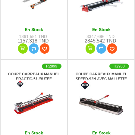
En Stock
En Stock
1361,551 TND
3347,696 TND
1157,318 TND
2845,542 TND
R2899
R2900
COUPE CARREAUX MANUEL
COUPE CARREAUX MANUEL
PRACTIC-51 /BUTEE
SPEED-92N AVEC MALLETTE
LATERALE & EQUERRE RUBI
RUBI
En Stock
En Stock