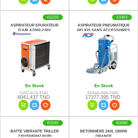
H1216
A3463
ASPIRATEUR EPURATEUR
ASPIRATEUR PNEUMATIQUE
D'AIR A2000-230V
HELIOS SANS ACCESSOIRES
HUSQVARNA
ACF
En Stock
En Stock
7107,573 TND
20443,994 TND
6041,437 TND
17377,395 TND
R2840
B3988
BATTE VIBRANTE TRILLER
BETONNIERE 260L 1800W
230V50/60HZ RUBI
ORANGE