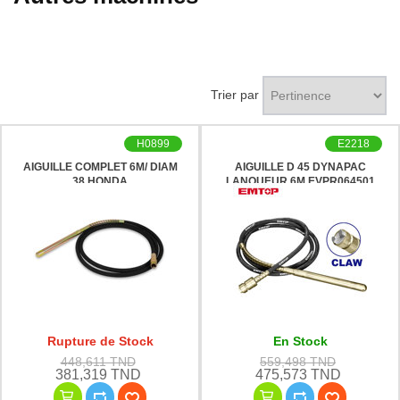
Trier par
H0899
E2218
AIGUILLE COMPLET 6M/ DIAM
AIGUILLE D 45 DYNAPAC
38 HONDA
LANQUEUR 6M EVPR064501
EMTOP
Rupture de Stock
En Stock
448,611 TND
559,498 TND
381,319 TND
475,573 TND