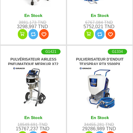
En Stock
En Stock
3881,173 TND
6767,084 TND
3298,997 TND
5752,021 TND
G1421
G1334
PULVÉRISATEUR AIRLESS
PULVERISATEUR D'ENDUIT
PNEUMATIQUE MERKUR X72
TEXSPRAY RTX 5500PX
GRACO
GRACO
En Stock
En Stock
18549,691 TND
34455,281 TND
15767,237 TND
29286,989 TND