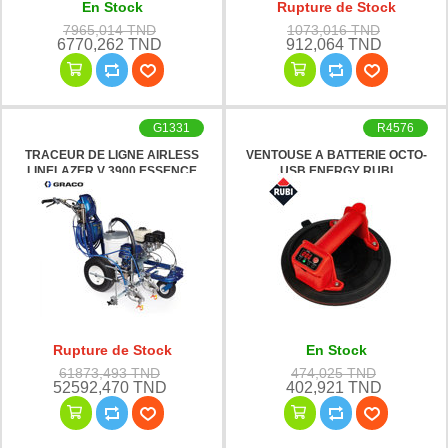
En Stock
Rupture de Stock
7965,014 TND
1073,016 TND
6770,262 TND
912,064 TND
G1331
R4576
TRACEUR DE LIGNE AIRLESS
VENTOUSE A BATTERIE OCTO-
LINELAZER V 3900 ESSENCE
USB ENERGY RUBI
+02 PISTOLETS GRACO
Rupture de Stock
En Stock
61873,493 TND
474,025 TND
52592,470 TND
402,921 TND