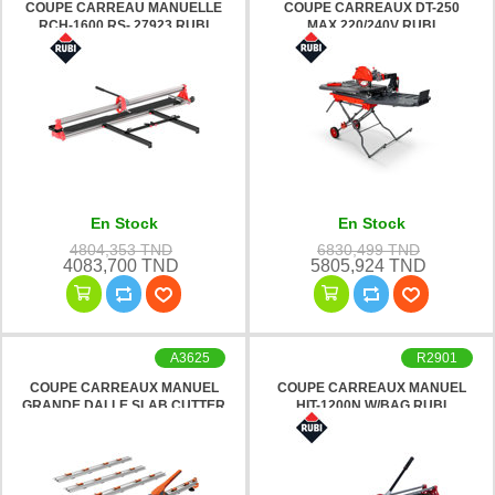
COUPE CARREAU MANUELLE
COUPE CARREAUX DT-250
RCH-1600 RS- 27923 RUBI
MAX 220/240V RUBI
En Stock
En Stock
4804,353 TND
6830,499 TND
4083,700 TND
5805,924 TND
A3625
R2901
COUPE CARREAUX MANUEL
COUPE CARREAUX MANUEL
GRANDE DALLE SLAB CUTTER
HIT-1200N W/BAG RUBI
3200MM