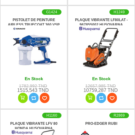
G1424
H1249
PISTOLET DE PEINTURE
PLAQUE VIBRANTE LF80LAT -
AIRLESS TRUECOAT 360 VSP
967855002 HUSQVARNA
GRACO
En Stock
En Stock
1782,992 TND
12657,985 TND
1515,543 TND
10759,287 TND
H1160
R2869
PLAQUE VIBRANTE LFV 80
PRO-EDGER RUBI
HONDA HUSQVARNA