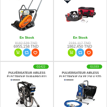
En Stock
En Stock
8182,539 TND
2191,117 TND
6955,158 TND
1862,450 TND
G1422
G1333
PULVÉRISATEUR AIRLESS
PULVERISATEUR AIRLESS
ÉLECTRIQUE DURAPRO P21
ELECTRIQUE GX FF 230 V STD
GRACO
GRACO