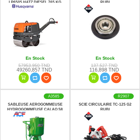
LP6505 HATZ DIESEL 765 KG
RUBI
HUSQVARNA
En Stock
En Stock
57953,950 TND
137,527 TND
49260,857 TND
116,898 TND
A3585
R2907
SABLEUSE AEROGOMMEUSE
SCIE CIRCULAIRE TC-125 G2
HYDROGOMMEUSE CALAO 58
RUBI
COMPLET ACF