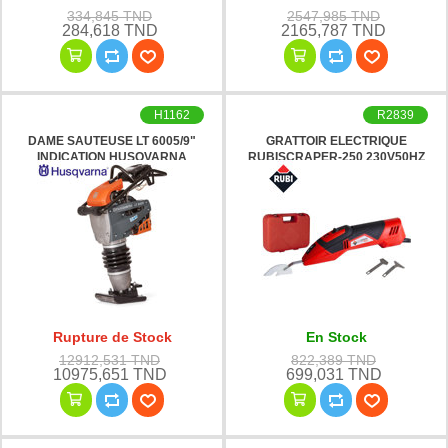
334,845 TND
2547,985 TND
284,618 TND
2165,787 TND
H1162
R2839
DAME SAUTEUSE LT 6005/9"
GRATTOIR ELECTRIQUE
INDICATION HUSQVARNA
RUBISCRAPER-250 230V50HZ
RUBI
Rupture de Stock
En Stock
12912,531 TND
822,389 TND
10975,651 TND
699,031 TND