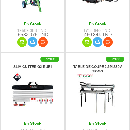
En Stock
En Stock
19509,383 TND
1718,640 TND
16582,976 TND
1460,844 TND
R2908
T2922
SLIM CUTTER G2 RUBI
TABLE DE COUPE 2.5M 230V
TIGGO
En Stock
En Stock