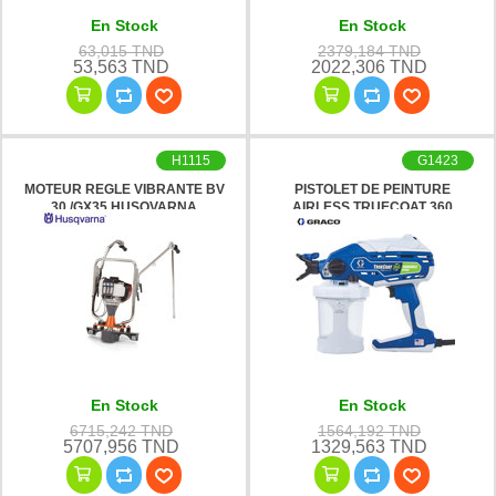
En Stock
En Stock
63,015 TND
2379,184 TND
53,563 TND
2022,306 TND
H1115
G1423
MOTEUR REGLE VIBRANTE BV
PISTOLET DE PEINTURE
30 /GX35 HUSQVARNA
AIRLESS TRUECOAT 360
SINGLE SPEED GRACO
En Stock
En Stock
6715,242 TND
1564,192 TND
5707,956 TND
1329,563 TND