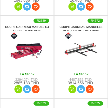
1643,688 TND
26,463 TND
R2889
R4572
COUPE CARREAU MANUEL G3
COUPE CARREAU MANUELLE
SLAB CUTTER RUBI
RCH-1200 RS 27922 RUBI
En Stock
En Stock
3394,274 TND
4487,831 TND
2885,133 TND
3814,656 TND
R4573
R4575