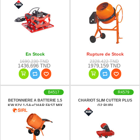
En Stock
Rupture de Stock
1690,230 TND
2328,422 TND
1436,696 TND
1979,159 TND
B4517
R4579
BETONNIERE A BATTERIE 1.5
CHARIOT SLIM CUTTER PLUS
KW 82V 1-5A+CHAR FAST MIX
G2 RUBI
150 SIRL