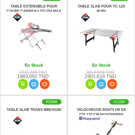
TABLE EXTENSIBLE POUR
TABLE SLAB POUR TC-125
COUPE CARREAU DT-250 MAX
RUBI
RUBI
En Stock
En Stock
2333,049 TND
3413,669 TND
1983,092 TND
2901,619 TND
R2888
H1289
TABLE SLAB TRANS MINI RUBI
TALOCHEUSE BG475 H9 GX
270 120 CM HUSQVARNA