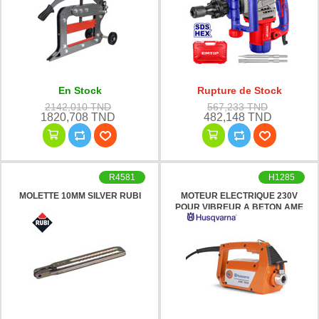
En Stock
Rupture de Stock
2142,010 TND
567,233 TND
1820,708 TND
482,148 TND
R4581
H1285
MOLETTE 10MM SILVER RUBI
MOTEUR ELECTRIQUE 230V
POUR VIBREUR A BETON AME
1600 HUSQVARNA