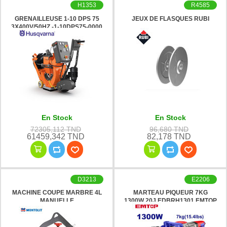
H1353
R4585
GRENAILLEUSE 1-10 DPS 75
JEUX DE FLASQUES RUBI
3X400V/50HZ -1-10DPS75-0000
HUSQVARNA
En Stock
En Stock
72305,112 TND
96,680 TND
61459,342 TND
82,178 TND
D3213
E2206
MACHINE COUPE MARBRE 4L
MARTEAU PIQUEUR 7KG
MANUELLE
1300W 20J EDBRH1301 EMTOP