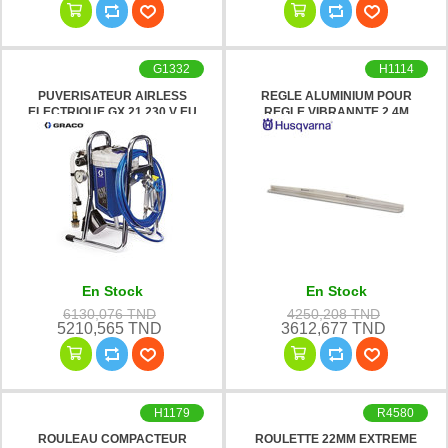
G1332
H1114
PUVERISATEUR AIRLESS
REGLE ALUMINIUM POUR
ELECTRIQUE GX 21 230 V EU
REGLE VIBRANNTE 2.4M
GRACO
HUSQVARNA
En Stock
En Stock
6130,076 TND
4250,208 TND
5210,565 TND
3612,677 TND
H1179
R4580
ROULEAU COMPACTEUR
ROULETTE 22MM EXTREME