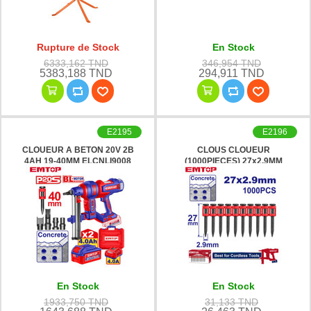
Rupture de Stock
En Stock
6333,162 TND
346,954 TND
5383,188 TND
294,911 TND
E2195
E2196
CLOUEUR A BETON 20V 2B
CLOUS CLOUEUR
4AH 19-40MM ELCNLI9008
(1000PIECES) 27x2.9MM
EMTOP
ENAL02271 EMTOP
En Stock
En Stock
1933,750 TND
31,133 TND