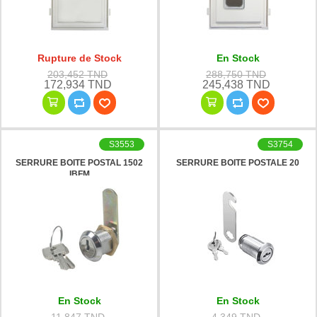
Rupture de Stock
En Stock
203,452 TND
288,750 TND
172,934 TND
245,438 TND
S3553
S3754
SERRURE BOITE POSTAL 1502
SERRURE BOITE POSTALE 20
IBFM
En Stock
En Stock