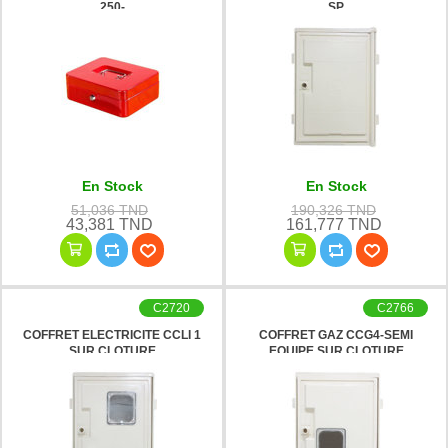
250-
SP
En Stock
En Stock
51,036 TND
190,326 TND
43,381 TND
161,777 TND
C2720
C2766
COFFRET ELECTRICITE CCLI 1
COFFRET GAZ CCG4-SEMI
SUR CLOTURE
EQUIPE SUR CLOTURE