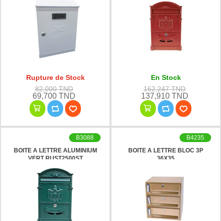
Rupture de Stock
En Stock
82,000 TND
162,247 TND
69,700 TND
137,910 TND
B3088
B4235
BOITE A LETTRE ALUMINIUM
BOITE A LETTRE BLOC 3P
VERT RUST2500ST
36X35