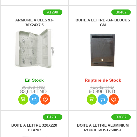
A1298
B0482
ARMOIRE A CLES 93-
BOITE A LETTRE -BJ- BLOCUS
30X24X7.5
GM
En Stock
Rupture de Stock
98,368 TND
71,642 TND
83,613 TND
60,896 TND
B1731
B3087
BOITE A LETTRE 320X220
BOITE A LETTRE ALUMINIUM
BLANC
ROUGE RUST2500ST