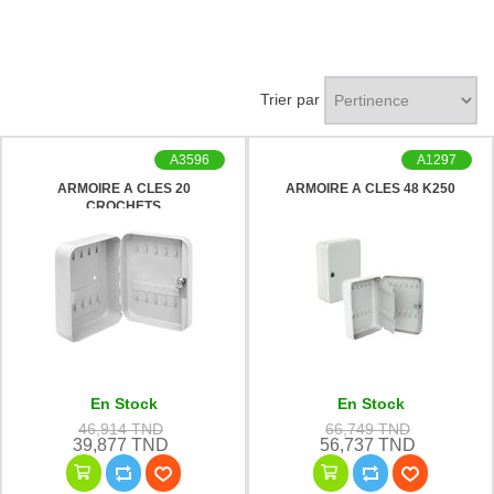
Trier par
A3596
A1297
ARMOIRE A CLES 20
ARMOIRE A CLES 48 K250
CROCHETS
En Stock
En Stock
46,914 TND
66,749 TND
39,877 TND
56,737 TND