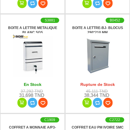
S3881
B0452
BOITE A LETTRE METALIQUE
BOITE A LETTRE-BJ- BLOCUS
BLANC SGS
290*210 MM
En Stock
Rupture de Stock
37,292 TND
45,111 TND
31,698 TND
38,344 TND
C1909
C2722
COFFRET A MONNAIE A/P3-
COFFRET EAU PM IVOIRE SMC