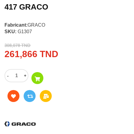
417 GRACO
Fabricant:
GRACO
SKU:
G1307
308,078 TND
261,866 TND
-
+