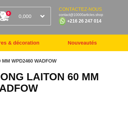
CONTACTEZ-NOUS
0
contact@10000articles.shop
0,000
+216 26 247 014
res & décoration
Nouveautés
0 MM WPD2460 WADFOW
ONG LAITON 60 MM
WADFOW