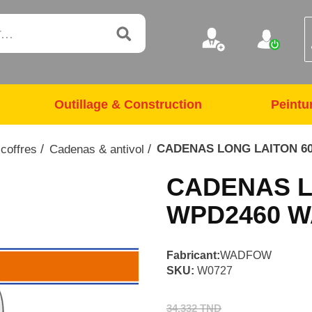
Outillage & Construction
Peintu
/
/
CADENAS LONG LAITON 6
 coffres
Cadenas & antivol
CADENAS L
WPD2460 
Fabricant:
WADFOW
SKU:
W0727
34,332 TND