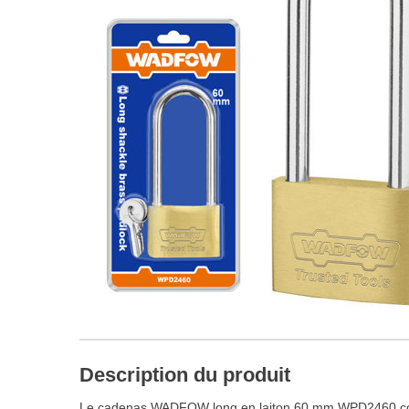
Description du produit
Le cadenas WADFOW long en laiton 60 mm WPD2460 combine s