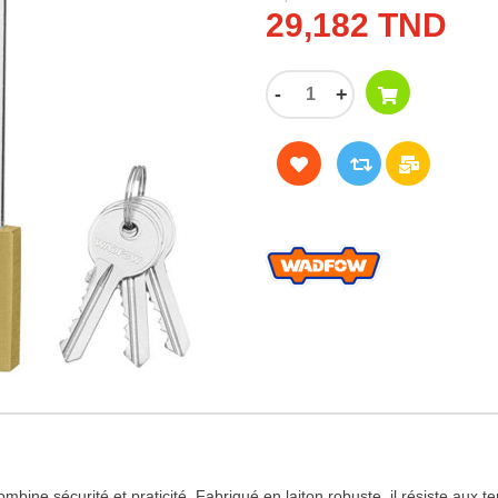
29,182 TND
-
+
écurité et praticité. Fabriqué en laiton robuste, il résiste aux tenta