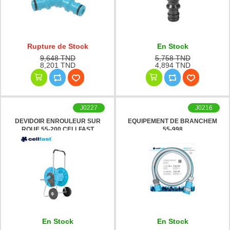
Rupture de Stock
En Stock
9,648 TND
5,758 TND
8,201 TND
4,894 TND
J0227
J0216
DEVIDOIR ENROULEUR SUR
EQUIPEMENT DE BRANCHEM
ROUE 55-200 CELLFAST
55-998
En Stock
En Stock