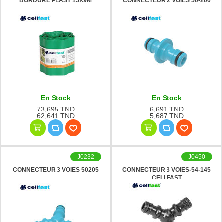
BORDURE PLAST 15X9M
CONNECTEUR 2 VOIES 50-200
En Stock
En Stock
73,695 TND
6,691 TND
62,641 TND
5,687 TND
J0232
J0450
CONNECTEUR 3 VOIES 50205
CONNECTEUR 3 VOIES-54-145
CELLFAST