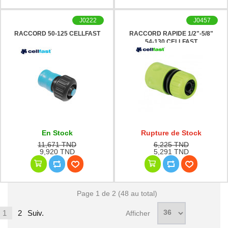
J0222
J0457
RACCORD 50-125 CELLFAST
RACCORD RAPIDE 1/2"-5/8"
54-130 CELLFAST
En Stock
Rupture de Stock
11,671 TND
6,225 TND
9,920 TND
5,291 TND
Page 1 de 2 (48 au total)
1
2
Suiv.
Afficher