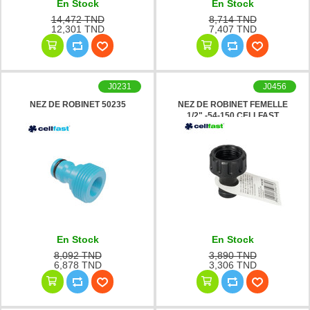
En Stock
En Stock
14,472 TND
8,714 TND
12,301 TND
7,407 TND
J0231
J0456
NEZ DE ROBINET 50235
NEZ DE ROBINET FEMELLE
1/2" -54-150 CELLFAST
En Stock
En Stock
8,092 TND
3,890 TND
6,878 TND
3,306 TND