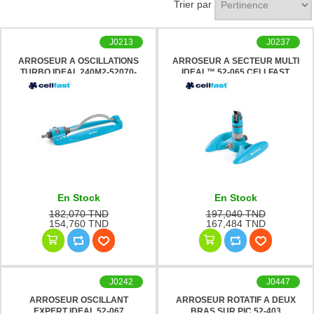
Trier par
J0213
J0237
ARROSEUR A OSCILLATIONS
ARROSEUR A SECTEUR MULTI
TURBO IDEAL 240M2-52070-
IDEAL™ 52-065 CELLFAST
CELLFAST
En Stock
En Stock
182,070 TND
197,040 TND
154,760 TND
167,484 TND
J0242
J0447
ARROSEUR OSCILLANT
ARROSEUR ROTATIF A DEUX
EXPERT IDEAL 52-067
BRAS SUR PIC 52-403