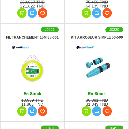
260,967 TND
75,458 TND
221,822 TND
64,139 TND
J0221
J0220
FIL TRANCHEMENT 15M 35-001
KIT ARROSEUR SIMPLE 50-500
En Stock
En Stock
13,959 TND
36,881 TND
11,865 TND
31,349 TND
J0431
J0451