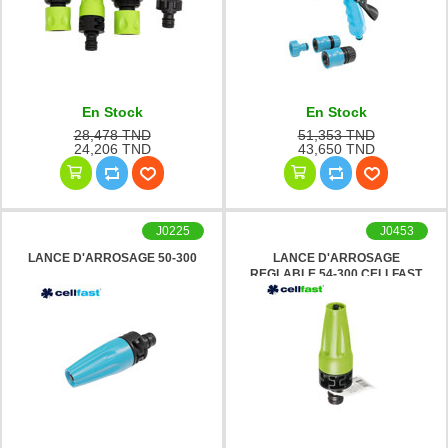
En Stock
En Stock
28,478 TND
51,353 TND
24,206 TND
43,650 TND
J0225
J0453
LANCE D'ARROSAGE 50-300
LANCE D'ARROSAGE
REGLABLE 54-300 CELLFAST