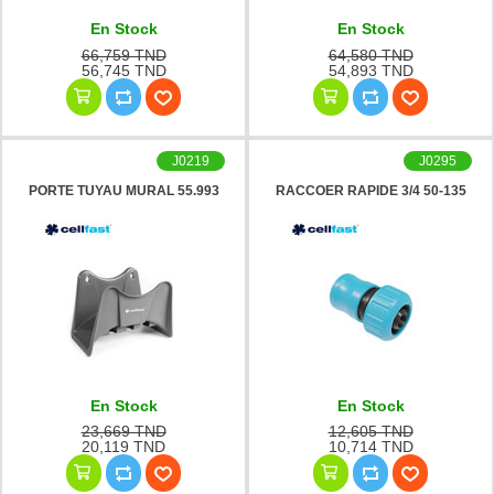
En Stock
En Stock
66,759 TND
64,580 TND
56,745 TND
54,893 TND
J0219
J0295
PORTE TUYAU MURAL 55.993
RACCOER RAPIDE 3/4 50-135
En Stock
En Stock
23,669 TND
12,605 TND
20,119 TND
10,714 TND