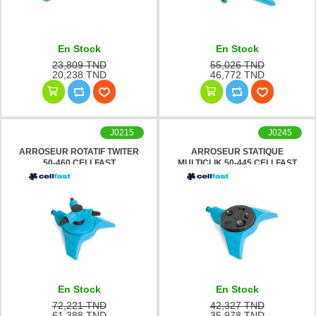
En Stock
En Stock
23,809 TND
55,026 TND
20,238 TND
46,772 TND
J0215
J0245
ARROSEUR ROTATIF TWITER
ARROSEUR STATIQUE
50-460 CELLFAST
MULTICLIK 50-445 CELLFAST
En Stock
En Stock
72,221 TND
42,327 TND
61,388 TND
35,978 TND