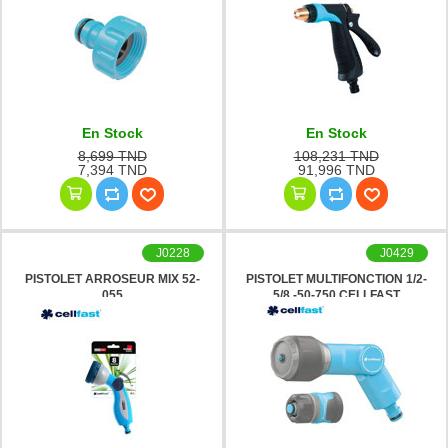
En Stock
En Stock
8,699 TND
108,231 TND
7,394 TND
91,996 TND
J0228
J0429
PISTOLET ARROSEUR MIX 52-
PISTOLET MULTIFONCTION 1/2-
055
5/8 -50-750 CELLFAST