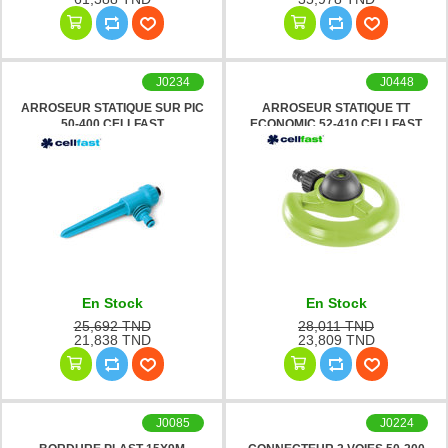
J0234
J0448
ARROSEUR STATIQUE SUR PIC
ARROSEUR STATIQUE TT
50-400 CELLFAST
ECONOMIC 52-410 CELLFAST
En Stock
En Stock
25,692 TND
28,011 TND
21,838 TND
23,809 TND
J0085
J0224