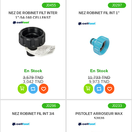
J0455
J0297
NEZ DE ROBINET FILT INTER
NEZ ROBINET FIL INT 1"
1"-54-160 CELLFAST
En Stock
En Stock
3,579 TND
11,733 TND
3,042 TND
9,973 TND
J0296
J0233
NEZ ROBINET FIL INT 3/4
PISTOLET ARROSEUR MAX
52020