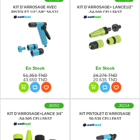
KIT D'ARROSAGE AVEC
KIT D'ARROSAGE+ LANCE1/2"
PISTOLET 1/2"-5/8" 50-531
-54-500 CELLFAST
CELLFAST
En Stock
En Stock
51,353 TND
24,276 TND
43,650 TND
20,635 TND
J0452
J0214
KIT D'ARROSAGE+LANCE 3/4"
KIT PISTOLET D'ARROSAGE
-54-505 CELLFAST
50-530 CELLFAST