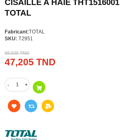
CISAILLE A HAIE THT1516001
TOTAL
Fabricant:
TOTAL
SKU:
T2951
55,535 TND
47,205 TND
-
+