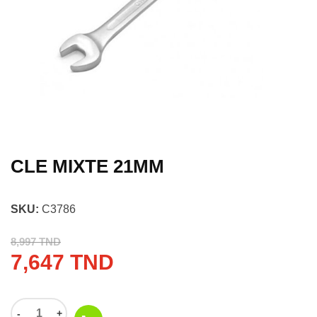
CLE MIXTE 21MM
SKU:
C3786
8,997 TND
7,647 TND
-
+