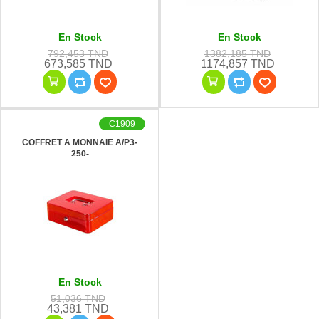
En Stock
En Stock
792,453 TND
1382,185 TND
673,585 TND
1174,857 TND
C1909
COFFRET A MONNAIE A/P3-
250-
En Stock
51,036 TND
43,381 TND