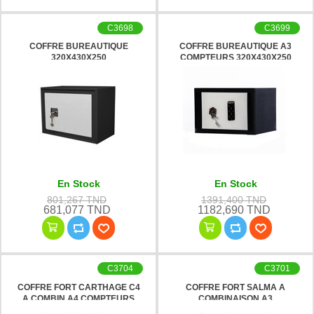
C3698
C3699
COFFRE BUREAUTIQUE
COFFRE BUREAUTIQUE A3
320X430X250
COMPTEURS 320X430X250
En Stock
En Stock
801,267 TND
1391,400 TND
681,077 TND
1182,690 TND
C3704
C3701
COFFRE FORT CARTHAGE C4
COFFRE FORT SALMA A
A COMBIN A4 COMPTEURS
COMBINAISON A3
800X630X540
COMPTEURS 550X450X400