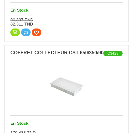
En Stock
96,837 TND
82,311 TND
COFFRET COLLECTEUR CST 650/350/90
C3423
En Stock
170,435 TND