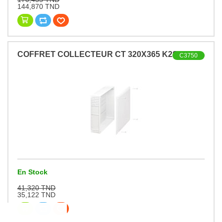
144,870 TND
COFFRET COLLECTEUR CT 320X365 K2S
C3750
En Stock
41,320 TND
35,122 TND