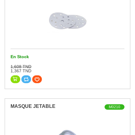
En Stock
1,608 TND
1,367 TND
MASQUE JETABLE
M0210