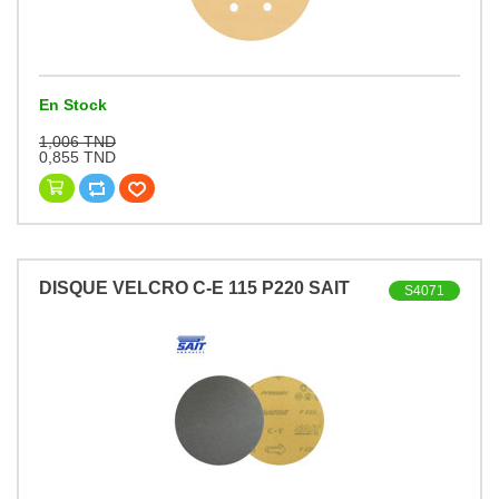
En Stock
1,006 TND
0,855 TND
DISQUE VELCRO C-E 115 P220 SAIT
S4071