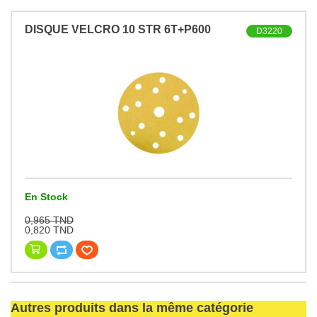
DISQUE VELCRO 10 STR 6T+P600
D3220
En Stock
0,965 TND
0,820 TND
Autres produits dans la même catégorie