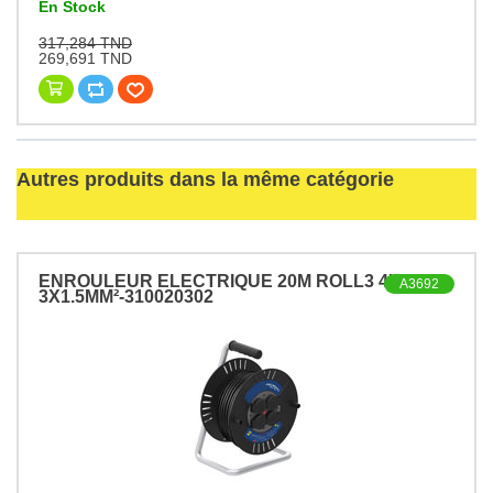
En Stock
317,284 TND
269,691 TND
Autres produits dans la même catégorie
ENROULEUR ELECTRIQUE 20M ROLL3 4X2P+T
A3692
3X1.5MM²-310020302