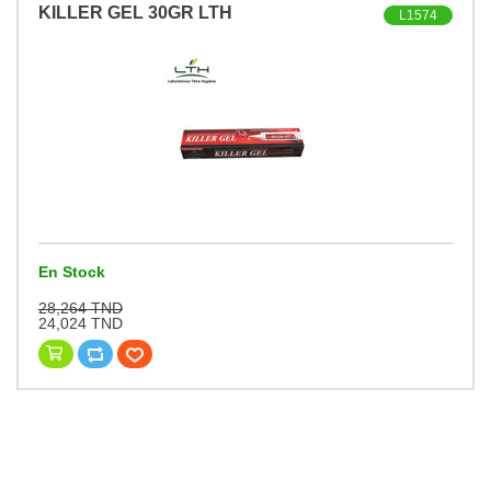
KILLER GEL 30GR LTH
L1574
En Stock
28,264 TND
24,024 TND