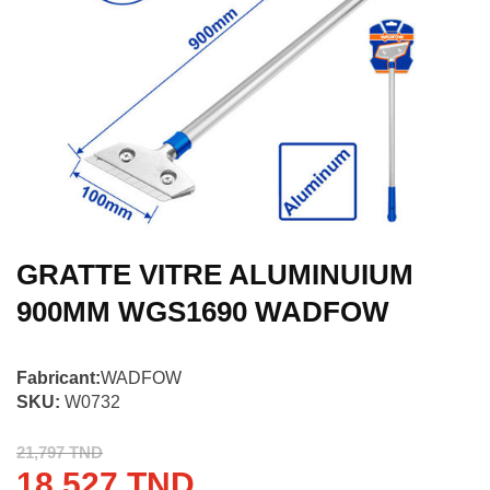
GRATTE VITRE ALUMINUIUM
900MM WGS1690 WADFOW
Fabricant:
WADFOW
SKU:
W0732
21,797 TND
18,527 TND