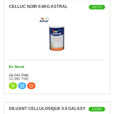
CELLUC NOIR 0.9KG ASTRAL
A2775
En Stock
15,747 TND
13,385 TND
DILUANT CELLULOSIQUE 0.9 GALAXY
D1599