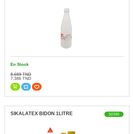
En Stock
8,689 TND
7,386 TND
SIKALATEX BIDON 1LITRE
S0390