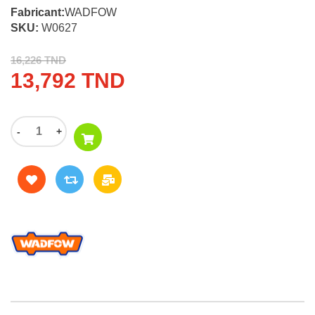
Fabricant:
WADFOW
SKU:
W0627
16,226 TND
13,792 TND
-
+