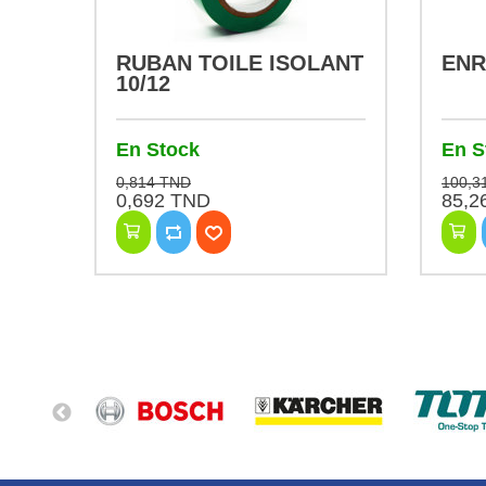
RUBAN TOILE ISOLANT
ENR
10/12
En Stock
En S
0,814 TND
100,3
0,692 TND
85,2