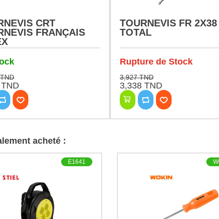
RNEVIS CRT
TOURNEVIS FR 2X38
RNEVIS FRANÇAIS
TOTAL
EX
tock
Rupture de Stock
 TND
3,927 TND
5 TND
3,338 TND
galement acheté :
E1641
W