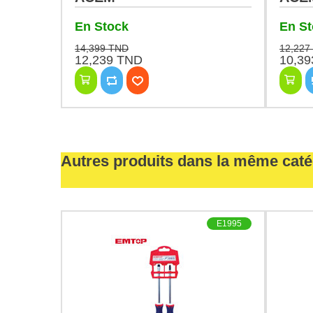
En Stock
En S
14,399 TND
12,227
12,239 TND
10,3
Autres produits dans la même caté
E1991
E1995