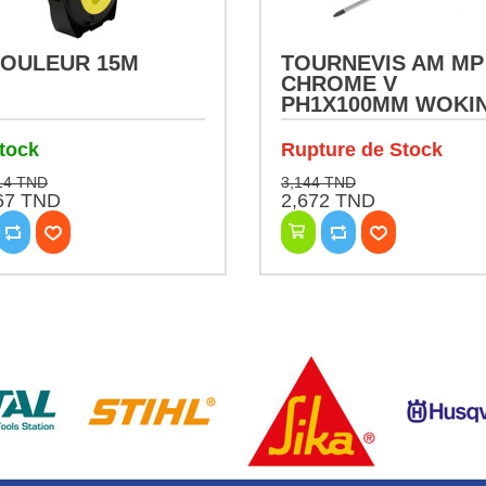
OULEUR 15M
TOURNEVIS AM MP
CHROME V
PH1X100MM WOKI
tock
Rupture de Stock
14 TND
3,144 TND
67 TND
2,672 TND