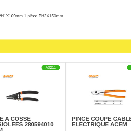
e PH1X100mm 1 pièce PH2X150mm
A3211
E A COSSE
PINCE COUPE CABL
IOLEES 280594010
ELECTRIQUE ACEM
M