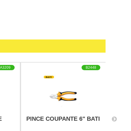
A3209
B2448
E
PINCE COUPANTE 6" BATI
COFFR
CLOCH