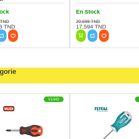
tock
En Stock
 TND
20,699 TND
93 TND
17,594 TND
gorie
V1445