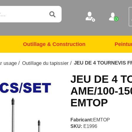
Outillage & Construction
Peintu
/
/
JEU DE 4 TOURNEVIS F
ar usage
Outillage du tapissier
JEU DE 4 T
AME/100-1
EMTOP
Fabricant:
EMTOP
SKU:
E1996