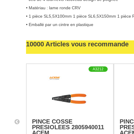
• Matériau : lame ronde CRV
• 1 pièce SL5,5X100mm 1 pièce SL6,5X150mm 1 pièc
• Emballé par un cintre en plastique
10000 Articles vous recommande
E1965
A3212
PINCE COSSE
PINC
PRESIOLEES 2805940011
PRES
S0311
ACEM
ACE