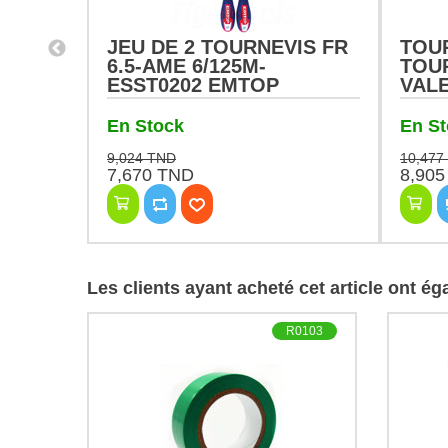
JEU DE 2 TOURNEVIS FR
TOU
6602
6.5-AME 6/125M-
TOU
ESST0202 EMTOP
VAL
En Stock
En S
9,024 TND
10,477
7,670 TND
8,90
Les clients ayant acheté cet article ont é
R0103