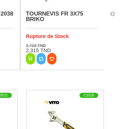
 2038
TOURNEVIS FR 3X75
TOURN
BRIKO
CR-V 
Rupture de Stock
En Sto
2,723 TND
2,217 TN
2,315 TND
1,884 
0522
C3528