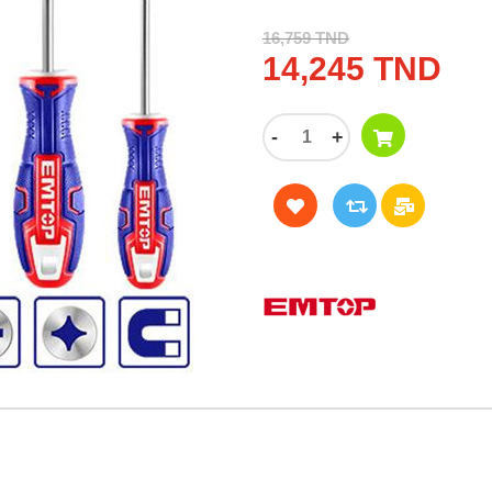
16,759 TND
14,245 TND
-
+