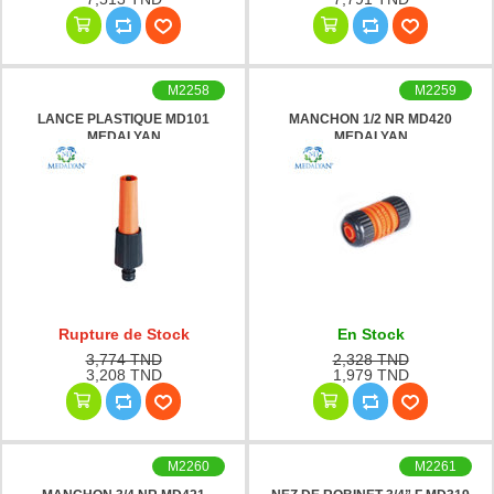
M2258
M2259
LANCE PLASTIQUE MD101
MANCHON 1/2 NR MD420
MEDALYAN
MEDALYAN
Rupture de Stock
En Stock
3,774 TND
2,328 TND
3,208 TND
1,979 TND
M2260
M2261