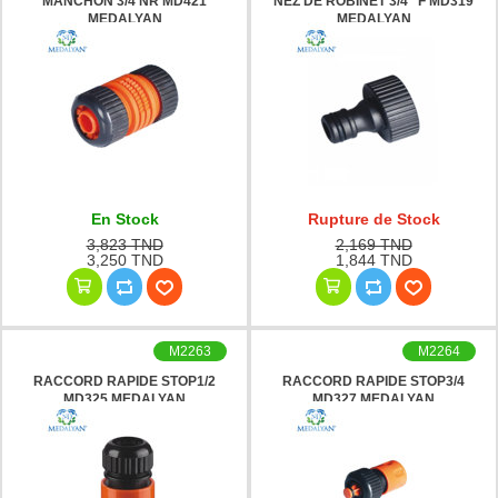
MANCHON 3/4 NR MD421
NEZ DE ROBINET 3/4” F MD319
MEDALYAN
MEDALYAN
En Stock
Rupture de Stock
3,823 TND
2,169 TND
3,250 TND
1,844 TND
M2263
M2264
RACCORD RAPIDE STOP1/2
RACCORD RAPIDE STOP3/4
MD325 MEDALYAN
MD327 MEDALYAN