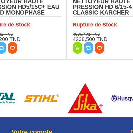
TOYEUR HAUTE
NETTOYEUR HAUTE
SION HD5/15C+ EAU
PRESSION HD 6/15-4
ID MONOPHASE
CLASSIC KARCHER
CHER
re de Stock
Rupture de Stock
82 TND
4986,471 TND
,200 TND
4238,500 TND
Votre compte