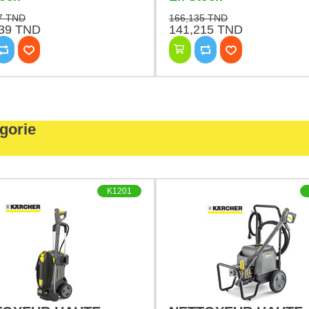
7 TND
166,135 TND
139 TND
141,215 TND
gorie
K1201