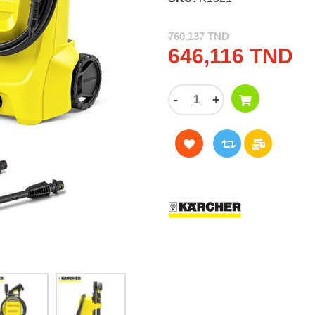
760,137 TND
646,116 TND
-
+