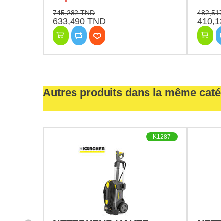
745,282 TND
482,51
633,490 TND
410,
Autres produits dans la même caté
K1328
K1287