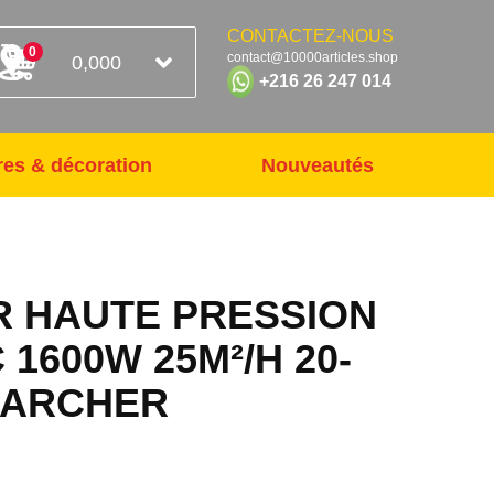
CONTACTEZ-NOUS
0
contact@10000articles.shop
0,000
+216 26 247 014
res & décoration
Nouveautés
 HAUTE PRESSION
 1600W 25M²/H 20-
KARCHER