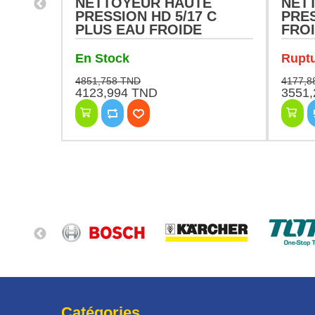
E
NETTOYEUR HAUTE
NET
SSIC
PRESSION HD 5/17 C
PRES
PLUS EAU FROIDE
FRO
MONOPHASE KARCHER
KAR
En Stock
Ruptu
4851,758 TND
4177,8
4123,994 TND
3551
Catégories