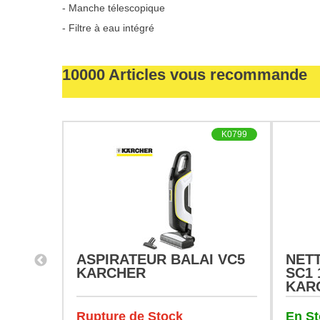
- Manche télescopique
- Filtre à eau intégré
10000 Articles vous recommande
B4489
K0799
RANTE
ASPIRATEUR BALAI VC5
NET
SCH
KARCHER
SC1 
KAR
Rupture de Stock
En S