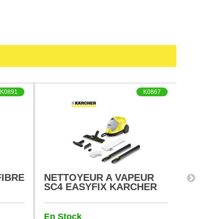
K0891
K0867
IBRE
NETTOYEUR A VAPEUR
BROSS
SC4 EASYFIX KARCHER
HAUT
PS 30
KARC
En Stock
Ruptur