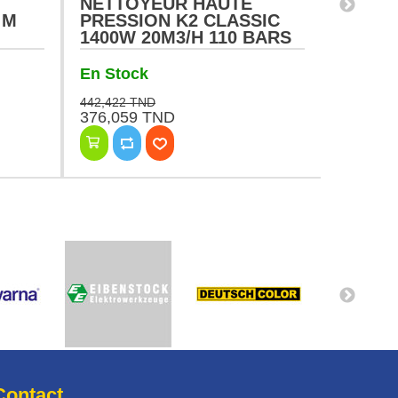
NETTOYEUR HAUTE
NETTO
 M
PRESSION K2 CLASSIC
PRESS
1400W 20M3/H 110 BARS
1400W
KARCHER
KARC
En Stock
Ruptur
442,422 TND
437,795 
376,059 TND
372,12
Contact