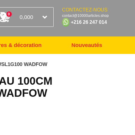
CONTACTEZ-NOUS
0
contact@10000articles.shop
0,000
+216 26 247 014
res & décoration
Nouveautés
 WSL1G100 WADFOW
EAU 100CM
 WADFOW