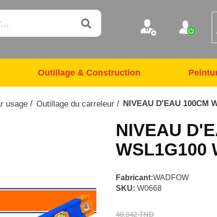
Outillage & Construction
Peintu
/
/
NIVEAU D'EAU 100CM
ar usage
Outillage du carreleur
NIVEAU D'
WSL1G100
Fabricant:
WADFOW
SKU:
W0668
40,342 TND