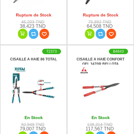
Rupture de Stock
Rupture de Stock
45,203 TND
75,892 TND
38,423 TND
64,508 TND
T2373
B4643
CISAILLE A HAIE 86 TOTAL
CISAILLE A HAIE CONFORT
GEL 3470R BELLOTA
En Stock
En Stock
92,949 TND
138,314 TND
79,007 TND
117,567 TND