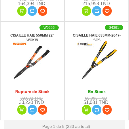
164,394 TND
215,958 TND
W0256
S4391
CISAILLE HAIE 550MM 22"
CISAILLE HAIE 635MM-2047-
WOKIN
SGS
Rupture de Stock
En Stock
39,082 TND
60,095 TND
33,220 TND
51,081 TND
Page 1 de 5 (233 au total)