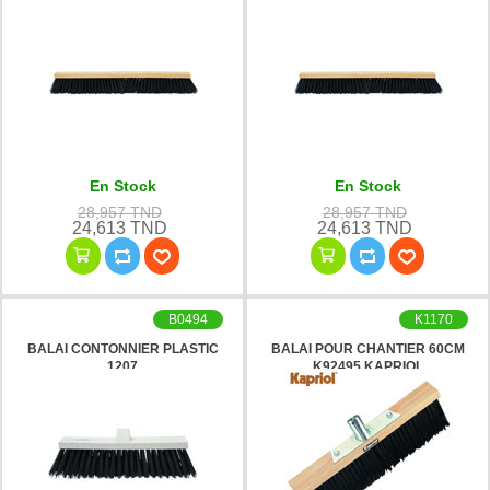
En Stock
En Stock
28,957 TND
28,957 TND
24,613 TND
24,613 TND
B0494
K1170
BALAI CONTONNIER PLASTIC
BALAI POUR CHANTIER 60CM
1207
K92495 KAPRIOL