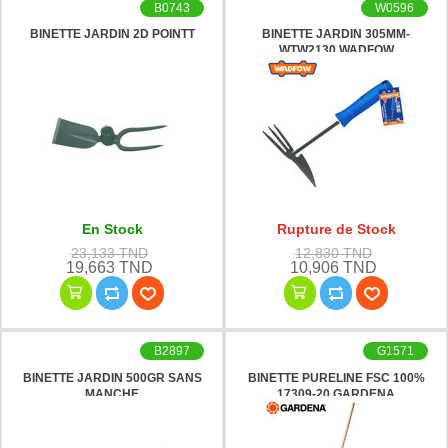
B0743
W0596
BINETTE JARDIN 2D POINTT
BINETTE JARDIN 305MM-
WTW2130 WADFOW
En Stock
Rupture de Stock
23,133 TND
12,830 TND
19,663 TND
10,906 TND
B2897
G1571
BINETTE JARDIN 500GR SANS
BINETTE PURELINE FSC 100%
MANCHE
17309-20 GARDENA