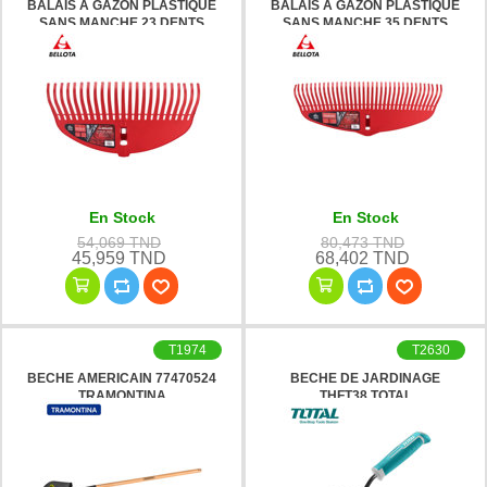
BALAIS A GAZON PLASTIQUE
BALAIS A GAZON PLASTIQUE
SANS MANCHE 23 DENTS
SANS MANCHE 35 DENTS
303523 BELLOTA
303535 BELLOTA
En Stock
En Stock
54,069 TND
80,473 TND
45,959 TND
68,402 TND
T1974
T2630
BECHE AMERICAIN 77470524
BECHE DE JARDINAGE
TRAMONTINA
THFT38 TOTAL