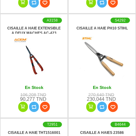
A3158
S4292
CISAILLE A HAIE EXTENSIBLE
CISAILLE A HAIE PH10 STIHL
A DEUX MACHES AC-423
ACEM
En Stock
En Stock
106,208 TND
270,640 TND
90,277 TND
230,044 TND
T2951
B4644
CISAILLE A HAIE THT1516001
CISAILLE A HAIES 23586