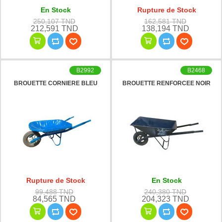
En Stock
Rupture de Stock
250,107 TND
162,581 TND
212,591 TND
138,194 TND
B2992
B2468
BROUETTE CORNIERE BLEU
BROUETTE RENFORCEE NOIR
Rupture de Stock
En Stock
99,488 TND
240,380 TND
84,565 TND
204,323 TND