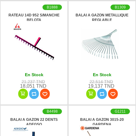
B1888
B1309
RATEAU 14D 952 S/MANCHE
BALAI A GAZON METALLIQUE
BELOTA
REGLABLE
En Stock
En Stock
21,237 TND
22,514 TND
18,051 TND
19,137 TND
B4498
G1211
BALAI A GAZON 22 DENTS
BALAI A GAZON 3015-20
ADEGSO
GARDENA