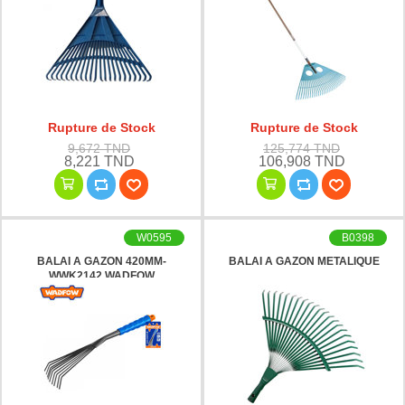
Rupture de Stock
Rupture de Stock
9,672 TND
125,774 TND
8,221 TND
106,908 TND
W0595
B0398
BALAI A GAZON 420MM-
BALAI A GAZON METALIQUE
WWK2142 WADFOW