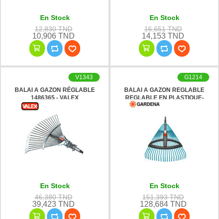
En Stock
En Stock
12,830 TND
16,651 TND
10,906 TND
14,153 TND
V1343
G1214
BALAI A GAZON RÉGLABLE
BALAI A GAZON REGLABLE
1486365 - VALEX
REGLABLE EN PLASTIQUE-
3099-20 GARDENA
En Stock
En Stock
46,380 TND
151,393 TND
39,423 TND
128,684 TND