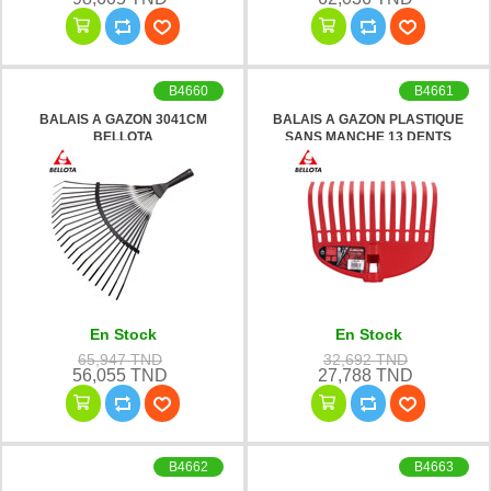
B4660
B4661
BALAIS A GAZON 3041CM
BALAIS A GAZON PLASTIQUE
BELLOTA
SANS MANCHE 13 DENTS
303513 BELLOTA
En Stock
En Stock
65,947 TND
32,692 TND
56,055 TND
27,788 TND
B4662
B4663