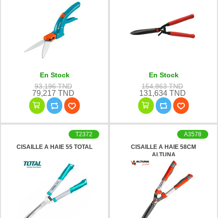
En Stock
En Stock
93,196 TND
154,863 TND
79,217 TND
131,634 TND
T2372
A3578
CISAILLE A HAIE 55 TOTAL
CISAILLE A HAIE 58CM
ALTUNA