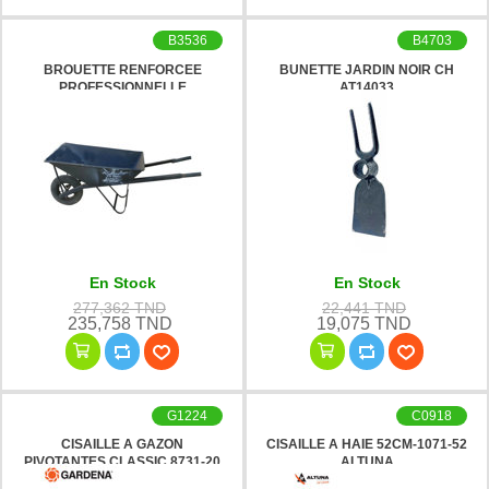
B3536
B4703
BROUETTE RENFORCEE
BUNETTE JARDIN NOIR CH
PROFESSIONNELLE
AT14033
En Stock
En Stock
277,362 TND
22,441 TND
235,758 TND
19,075 TND
G1224
C0918
CISAILLE A GAZON
CISAILLE A HAIE 52CM-1071-52
PIVOTANTES CLASSIC 8731-20
ALTUNA
GARDENA