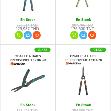
En Stock
En Stock
270,514 TND
207,765 TND
229,937 TND
176,600 TND
G1458
G1230
CISAILLE A HAIES
CISAILLE A HAIES
PRECISIONCUT 12302-20
TELESCOPIQUE 12304-20
GARDENA
GARDENA
En Stock
En Stock
193,405 TND
254,068 TND