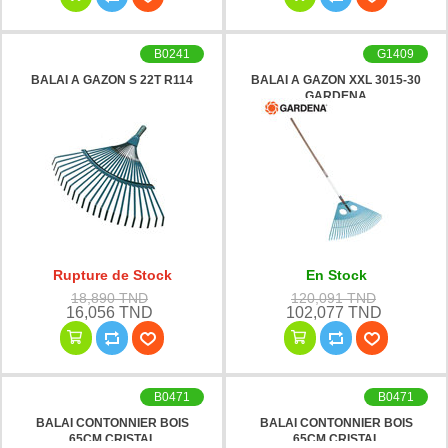
B0241
G1409
BALAI A GAZON S 22T R114
BALAI A GAZON XXL 3015-30
GARDENA
Rupture de Stock
En Stock
18,890 TND
120,091 TND
16,056 TND
102,077 TND
B0471
B0471
BALAI CONTONNIER BOIS
BALAI CONTONNIER BOIS
65CM CRISTAL
65CM CRISTAL