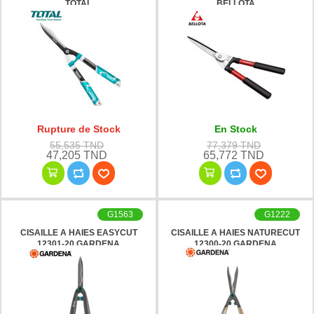
TOTAL
BELLOTA
Rupture de Stock
En Stock
55,535 TND
77,379 TND
47,205 TND
65,772 TND
G1563
G1222
CISAILLE A HAIES EASYCUT
CISAILLE A HAIES NATURECUT
12301-20 GARDENA
12300-20 GARDENA