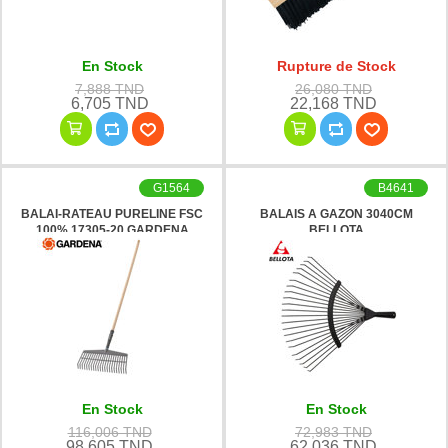
En Stock
Rupture de Stock
7,888 TND
26,080 TND
6,705 TND
22,168 TND
G1564
B4641
BALAI-RATEAU PURELINE FSC
BALAIS A GAZON 3040CM
100% 17305-20 GARDENA
BELLOTA
En Stock
En Stock
116,006 TND
72,983 TND
98,605 TND
62,036 TND