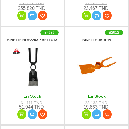
300,965 TND
27,608 TND
255,820 TND
23,467 TND
B4686
B2912
BINETTE HOE228AP BELLOTA
BINETTE JARDIN
En Stock
En Stock
61,111 TND
23,133 TND
51,944 TND
19,663 TND