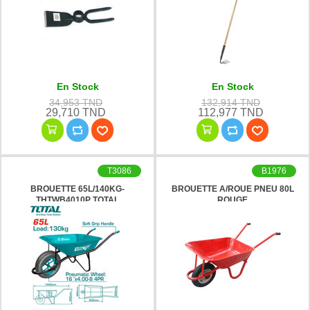
En Stock
En Stock
34,953 TND
132,914 TND
29,710 TND
112,977 TND
T3086
B1976
BROUETTE 65L/140KG-
BROUETTE A/ROUE PNEU 80L
THTWB4010P TOTAL
ROUGE