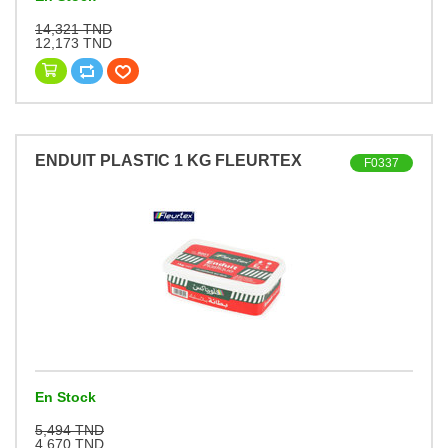
14,321 TND
12,173 TND
ENDUIT PLASTIC 1 KG FLEURTEX
F0337
En Stock
5,494 TND
4,670 TND