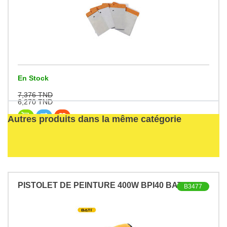
En Stock
7,376 TND
6,270 TND
Autres produits dans la même catégorie
PISTOLET DE PEINTURE 400W BPI40 BATI
B3477