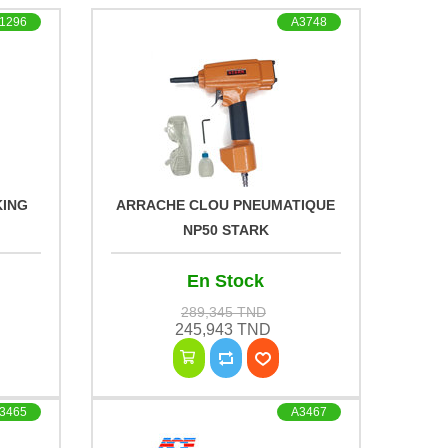
1296
A3748
KING
ARRACHE CLOU PNEUMATIQUE
NP50 STARK
En Stock
289,345 TND
245,943 TND
3465
A3467