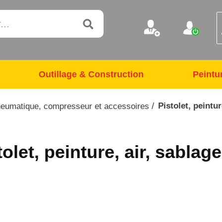
Outillage & Construction
Peintu
/
Pistolet, peintu
neumatique, compresseur et accessoires
tolet, peinture, air, sablag