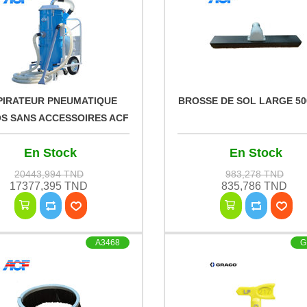
PIRATEUR PNEUMATIQUE
BROSSE DE SOL LARGE 50
OS SANS ACCESSOIRES ACF
En Stock
En Stock
20443,994 TND
983,278 TND
17377,395 TND
835,786 TND
A3468
G