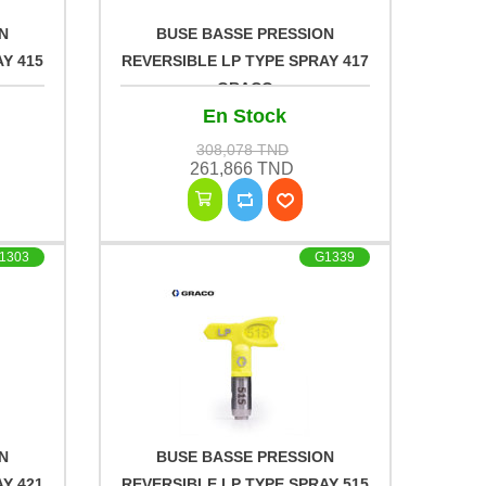
N
BUSE BASSE PRESSION
Y 415
REVERSIBLE LP TYPE SPRAY 417
GRACO
En Stock
308,078 TND
261,866 TND
1303
G1339
N
BUSE BASSE PRESSION
Y 421
REVERSIBLE LP TYPE SPRAY 515