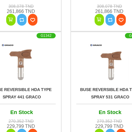
308,078 TND
308,078 TND
261,866 TND
261,866 TND
G1342
G
E REVERSIBLE HDA TYPE
BUSE REVERSIBLE HDA 
SPRAY 441 GRACO
SPRAY 531 GRACO
En Stock
En Stock
270,352 TND
270,352 TND
229,799 TND
229,799 TND