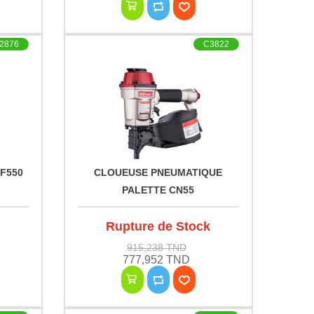
2876
C3822
F550
CLOUEUSE PNEUMATIQUE
PALETTE CN55
Rupture de Stock
915,238 TND
777,952 TND