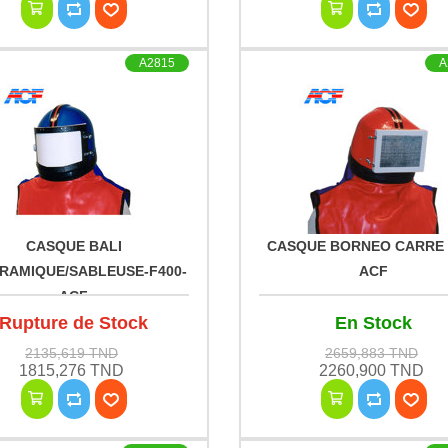
A2815
A
CASQUE BALI
CASQUE BORNEO CARRE 
RAMIQUE/SABLEUSE-F400-
ACF
ACF
Rupture de Stock
En Stock
2135,619 TND
2659,883 TND
1815,276 TND
2260,900 TND