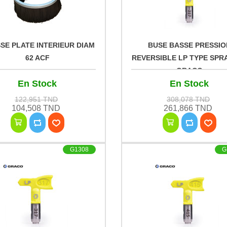
SE PLATE INTERIEUR DIAM
BUSE BASSE PRESSIO
62 ACF
REVERSIBLE LP TYPE SPRA
GRACO
En Stock
En Stock
122,951 TND
308,078 TND
104,508 TND
261,866 TND
G1308
G