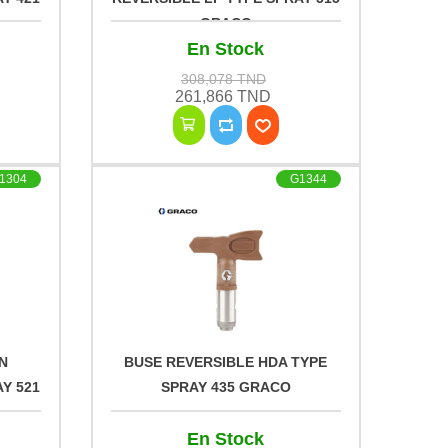
GRACO
En Stock
308,078 TND
261,866 TND
1304
G1344
N
BUSE REVERSIBLE HDA TYPE
Y 521
SPRAY 435 GRACO
En Stock