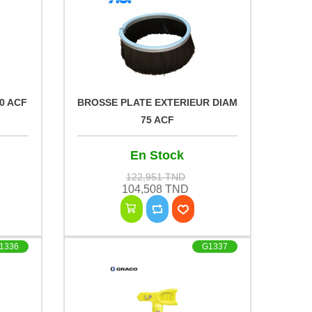
0 ACF
BROSSE PLATE EXTERIEUR DIAM
75 ACF
En Stock
122,951 TND
104,508 TND
1336
G1337