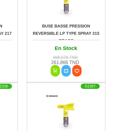
N
BUSE BASSE PRESSION
Y 217
REVERSIBLE LP TYPE SPRAY 315
GRACO
En Stock
308,078 TND
261,866 TND
1338
G1307