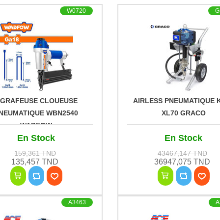
W0720
G
GRAFEUSE CLOUEUSE
AIRLESS PNEUMATIQUE 
NEUMATIQUE WBN2540
XL70 GRACO
WADFOW
En Stock
En Stock
159,361 TND
43467,147 TND
135,457 TND
36947,075 TND
A3463
A