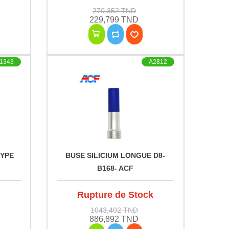
270,352 TND
229,799 TND
1343
A2812
TYPE
BUSE SILICIUM LONGUE D8-
B168- ACF
Rupture de Stock
1043,402 TND
886,892 TND