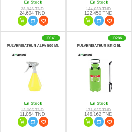
En Stock
En Stock
28,946 TND
144,059 TND
24,604 TND
122,450 TND
J0141
J0286
PULVERISATEUR ALFA 500 ML
PULVERISATEUR BRIO 5L
En Stock
En Stock
13,005 TND
171,955 TND
11,054 TND
146,162 TND