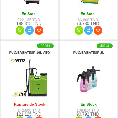
En Stock
En Stock
222,135 TND
86,800 TND
188,815 TND
73,780 TND
P2854
J0113
PULVERISATEUR 16L VITO
PULVERISATEUR 2L
Rupture de Stock
En Stock
142,500 TND
106,814 TND
121,125 TND
90,792 TND