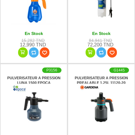
En Stock
En Stock
15,282 TND
84,941 TND
12,990 TND
72,200 TND
P3156
G1445
PULVERISATEUR A PRESSION
PULVERISATEUR A PRESSION
LUNA 1500 EPOCA
PREALABLE 1.25L 11120-20
GARDENA