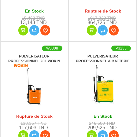
En Stock
Rupture de Stock
15,462 TND
1017,323 TND
13,143 TND
864,725 TND
W0308
P3235
PULVERISATEUR
PULVERISATEUR
PROFESSIONNEL 20L WOKIN
PROFESSIONNEL A BATTERIE
16L PULVERT
Rupture de Stock
En Stock
138,357 TND
246,500 TND
117,603 TND
209,525 TND