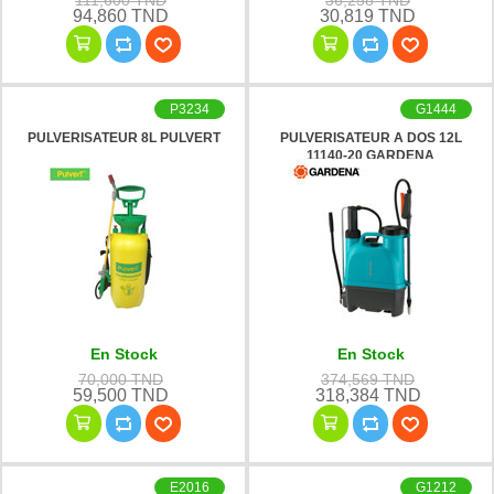
111,600 TND
36,258 TND
94,860 TND
30,819 TND
P3234
G1444
PULVERISATEUR 8L PULVERT
PULVERISATEUR A DOS 12L
11140-20 GARDENA
En Stock
En Stock
70,000 TND
374,569 TND
59,500 TND
318,384 TND
E2016
G1212