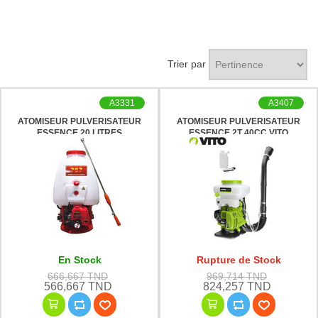
Trier par
A3331
A3407
ATOMISEUR PULVERISATEUR
ATOMISEUR PULVERISATEUR
ESSENCE 20 LITRES
ESSENCE 2T 40CC VITO
En Stock
Rupture de Stock
666,667 TND
969,714 TND
566,667 TND
824,257 TND