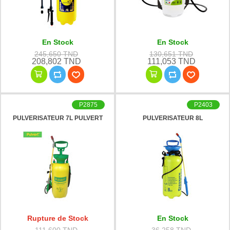
En Stock
En Stock
245,650 TND
130,651 TND
208,802 TND
111,053 TND
P2875
P2403
PULVERISATEUR 7L PULVERT
PULVERISATEUR 8L
Rupture de Stock
En Stock