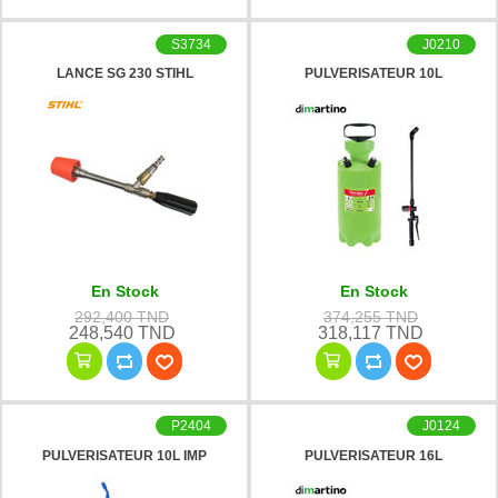
S3734
J0210
LANCE SG 230 STIHL
PULVERISATEUR 10L
En Stock
En Stock
292,400 TND
374,255 TND
248,540 TND
318,117 TND
P2404
J0124
PULVERISATEUR 10L IMP
PULVERISATEUR 16L