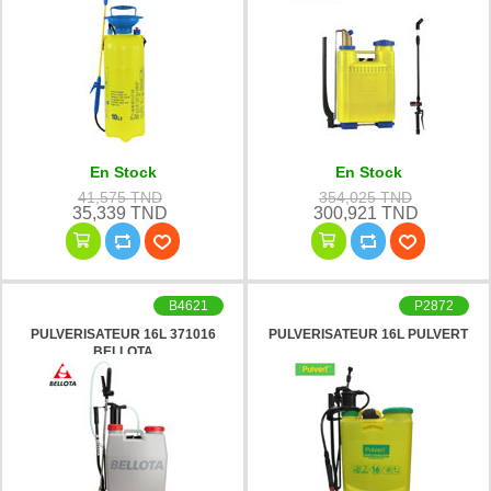
En Stock
En Stock
41,575 TND
354,025 TND
35,339 TND
300,921 TND
B4621
P2872
PULVERISATEUR 16L 371016
PULVERISATEUR 16L PULVERT
BELLOTA