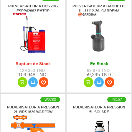
PULVERISATEUR A DOS 20L-
PULVERISATEUR A GACHETTE
ESPP42002 EMTOP
1L -11112-20- GARDENA
Rupture de Stock
En Stock
129,350 TND
69,876 TND
109,948 TND
59,395 TND
W0783
P3157
PULVERISATEUR A PRESSION
PULVERISATEUR A PRESSION
2L WRS1820 WADFOW
5L SOLARE