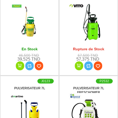
En Stock
Rupture de Stock
46,500 TND
67,500 TND
39,525 TND
57,375 TND
J0123
P2532
PULVERISATEUR 7L
PULVERISATEUR 7L
FRESCHOWER