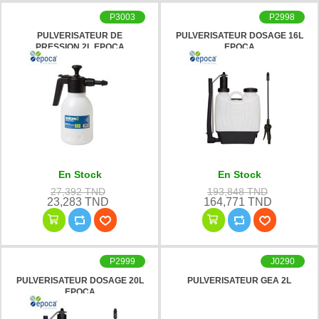
P3003
P2998
PULVERISATEUR DE
PULVERISATEUR DOSAGE 16L
PRESSION 2L EPOCA
EPOCA
En Stock
En Stock
27,392 TND
193,848 TND
23,283 TND
164,771 TND
P2999
J0290
PULVERISATEUR DOSAGE 20L
PULVERISATEUR GEA 2L
EPOCA