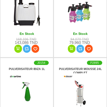
En Stock
En Stock
168,336 TND
94,070 TND
143,086 TND
79,960 TND
J0154
P2895
PULVERISATEUR IBIZA 1L
PULVERISATEUR MOUSSE 24L
COMPLET