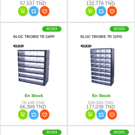
57,537 TND
132,778 TND
B0383
B0389
BLOC TIROIRE TR 24PP
BLOC TIROIRE TR 32PG
En Stock
En Stock
78,105 TND
208,280 TND
66,389 TND
177,038 TND
B0384
B0385