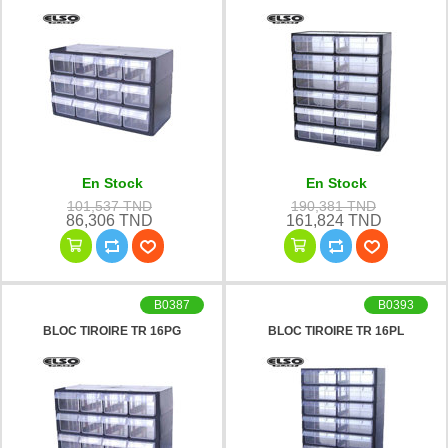
En Stock
En Stock
101,537 TND
190,381 TND
86,306 TND
161,824 TND
B0387
B0393
BLOC TIROIRE TR 16PG
BLOC TIROIRE TR 16PL