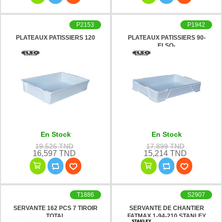
P2153
P1942
PLATEAUX PATISSIERS 120
PLATEAUX PATISSIERS 90-
ELSO-
En Stock
En Stock
19,526 TND
17,899 TND
16,597 TND
15,214 TND
T1886
S2907
SERVANTE 162 PCS 7 TIROIR
SERVANTE DE CHANTIER
TOTAL
FATMAX 1-94-210 STANLEY