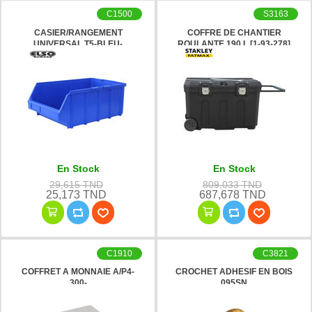
C1500
S3163
CASIER/RANGEMENT
COFFRE DE CHANTIER
UNIVERSAL T5-BLEU-
ROULANTE 190 L [1-93-278]
STANLEY
En Stock
En Stock
29,615 TND
809,033 TND
25,173 TND
687,678 TND
C1910
C3821
COFFRET A MONNAIE A/P4-
CROCHET ADHESIF EN BOIS
300-
095SN