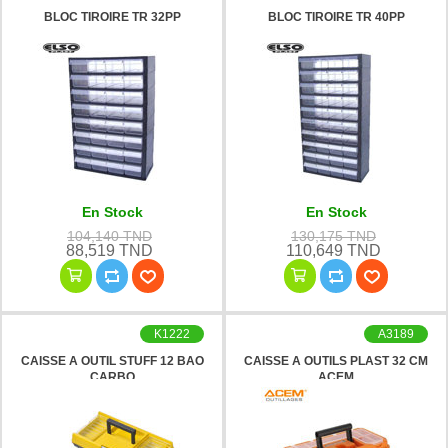
BLOC TIROIRE TR 32PP
BLOC TIROIRE TR 40PP
En Stock
En Stock
104,140 TND
130,175 TND
88,519 TND
110,649 TND
K1222
A3189
CAISSE A OUTIL STUFF 12 BAO
CAISSE A OUTILS PLAST 32 CM
CARBO
ACEM