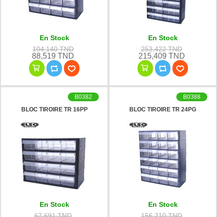
En Stock
En Stock
104,140 TND
253,422 TND
88,519 TND
215,409 TND
B0382
B0388
BLOC TIROIRE TR 16PP
BLOC TIROIRE TR 24PG
En Stock
En Stock
67,691 TND
156,210 TND