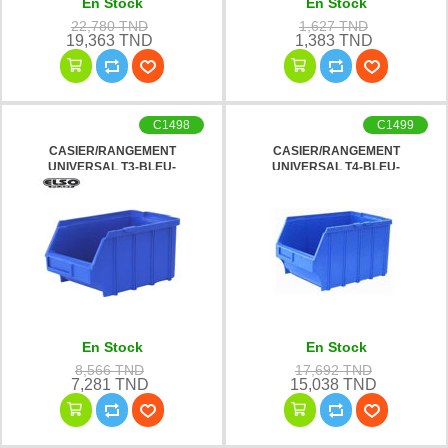
En Stock
En Stock
22,780 TND
1,627 TND
19,363 TND
1,383 TND
C1498
C1499
CASIER/RANGEMENT
CASIER/RANGEMENT
UNIVERSAL T3-BLEU-
UNIVERSAL T4-BLEU-
En Stock
En Stock
8,566 TND
17,692 TND
7,281 TND
15,038 TND