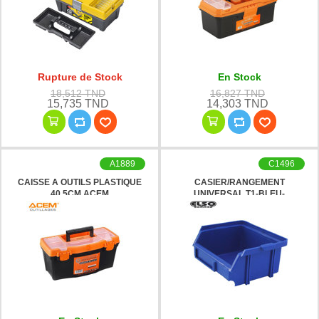
Rupture de Stock
En Stock
18,512 TND
16,827 TND
15,735 TND
14,303 TND
A1889
C1496
CAISSE A OUTILS PLASTIQUE
CASIER/RANGEMENT
40.5CM ACEM
UNIVERSAL T1-BLEU-