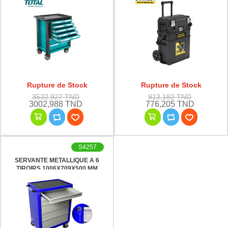
Rupture de Stock
Rupture de Stock
3532,927 TND
913,182 TND
3002,988 TND
776,205 TND
S4257
SERVANTE METALLIQUE A 6
TIROIRS 1006X709X500 MM