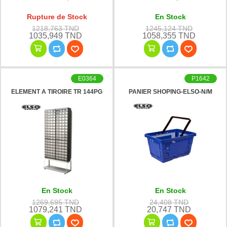
Rupture de Stock
En Stock
1218,763 TND
1245,124 TND
1035,949 TND
1058,355 TND
E0364
P1642
ELEMENT A TIROIRE TR 144PG
PANIER SHOPING-ELSO-N/M
En Stock
En Stock
1269,695 TND
24,408 TND
1079,241 TND
20,747 TND