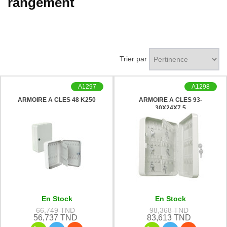
rangement
Trier par
A1297
A1298
ARMOIRE A CLES 48 K250
ARMOIRE A CLES 93-
30X24X7.5
En Stock
En Stock
66,749 TND
98,368 TND
56,737 TND
83,613 TND