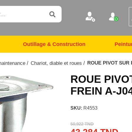
Outillage & Construction
Peintu
/
/
ROUE PIVOT SUR 
maintenance
Chariot, diable et roues
ROUE PIVO
FREIN A-J0
SKU:
R4553
50,922 TND