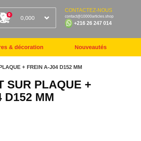
CONTACTEZ-NOUS
0
contact@10000articles.shop
0,000
+216 26 247 014
res & décoration
Nouveautés
PLAQUE + FREIN A-J04 D152 MM
T SUR PLAQUE +
4 D152 MM