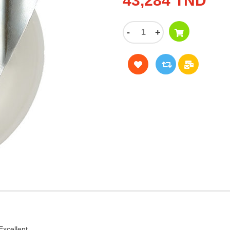
43,284 TND
-
+
Excellent