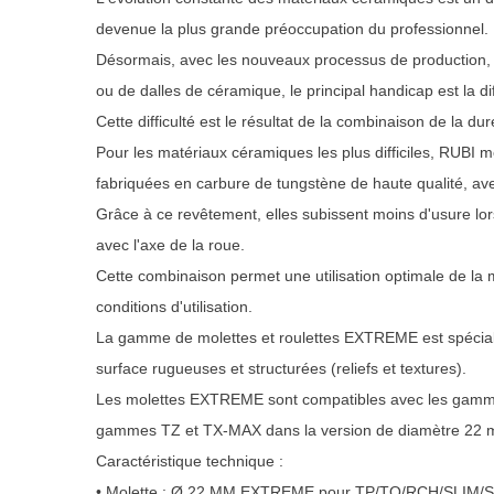
devenue la plus grande préoccupation du professionnel.
Désormais, avec les nouveaux processus de production, et
ou de dalles de céramique, le principal handicap est la d
Cette difficulté est le résultat de la combinaison de la du
Pour les matériaux céramiques les plus difficiles, RUBI
fabriquées en carbure de tungstène de haute qualité, ave
Grâce à ce revêtement, elles subissent moins d'usure lors
avec l'axe de la roue.
Cette combinaison permet une utilisation optimale de l
conditions d'utilisation.
La gamme de molettes et roulettes EXTREME est spéciale
surface rugueuses et structurées (reliefs et textures).
Les molettes EXTREME sont compatibles avec les gam
gammes TZ et TX-MAX dans la version de diamètre 22 
Caractéristique technique :
• Molette : Ø 22 MM EXTREME pour TP/TQ/RCH/SLIM