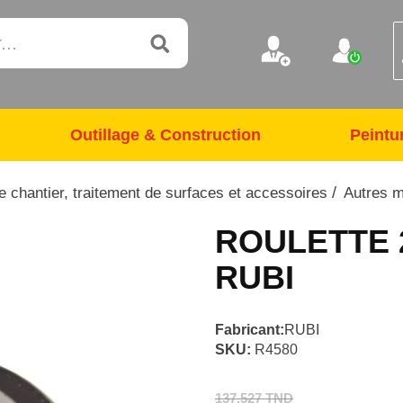
Outillage & Construction
Peintu
/
 chantier, traitement de surfaces et accessoires
Autres 
ROULETTE
RUBI
Fabricant:
RUBI
SKU:
R4580
137,527 TND