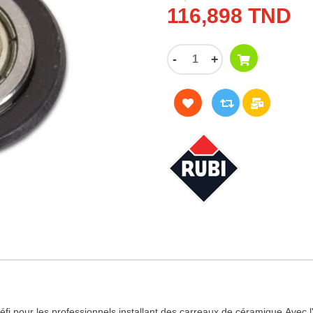
116,898 TND
-
+
fi pour les professionnels installant des carreaux de céramique.Avec l