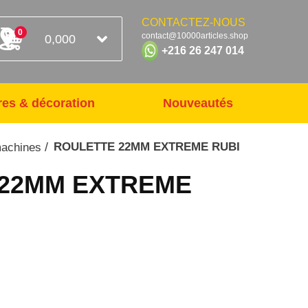
CONTACTEZ-NOUS
0
contact@10000articles.shop
0,000
+216 26 247 014
res & décoration
Nouveautés
/
ROULETTE 22MM EXTREME RUBI
machines
 22MM EXTREME