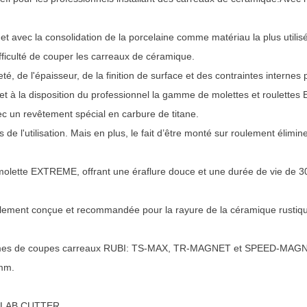
 avec la consolidation de la porcelaine comme matériau la plus utilis
ifficulté de couper les carreaux de céramique.
reté, de l'épaisseur, de la finition de surface et des contraintes intern
 met à la disposition du professionnel la gamme de molettes et roulet
c un revêtement spécial en carbure de titane.
 de l'utilisation. Mais en plus, le fait d’être monté sur roulement élim
a molette EXTREME, offrant une éraflure douce et une durée de vie de
ment conçue et recommandée pour la rayure de la céramique rustique,
mes de coupes carreaux RUBI: TS-MAX, TR-MAGNET et SPEED-MAGNET
mm.
/SLAB CUTTER