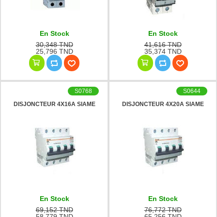
En Stock
En Stock
30,348 TND
41,616 TND
25,796 TND
35,374 TND
S0768
S0644
DISJONCTEUR 4X16A SIAME
DISJONCTEUR 4X20A SIAME
En Stock
En Stock
69,152 TND
76,772 TND
58,779 TND
65,256 TND