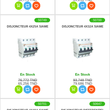
S0749
S0700
DISJONCTEUR 4X25A SIAME
DISJONCTEUR 4X32A SIAME
En Stock
En Stock
76,772 TND
93,748 TND
65,256 TND
79,686 TND
S0701
S0647