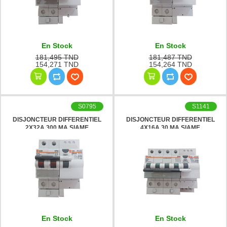
En Stock
En Stock
181,495 TND
181,487 TND
154,271 TND
154,264 TND
S0795
S1141
DISJONCTEUR DIFFERENTIEL
DISJONCTEUR DIFFERENTIEL
2X32A 300 MA SIAME
4X16A 30 MA SIAME
En Stock
En Stock