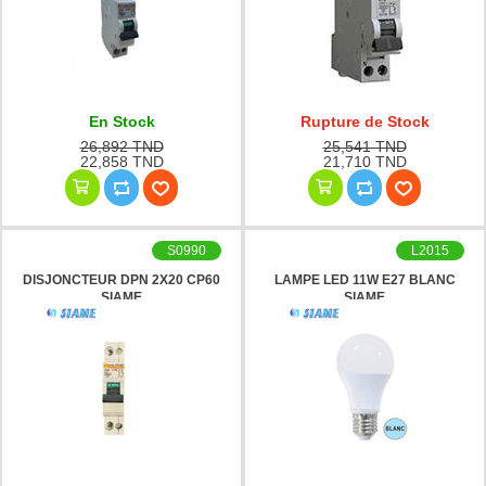
En Stock
Rupture de Stock
26,892 TND
25,541 TND
22,858 TND
21,710 TND
S0990
L2015
DISJONCTEUR DPN 2X20 CP60
LAMPE LED 11W E27 BLANC
SIAME
SIAME