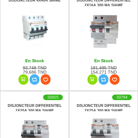
DISJONCTEUR 4X40A SIAME
DISJONCTEUR DIFFERENTIEL
2X16A 300 MA SIAME
En Stock
En Stock
93,748 TND
181,495 TND
79,686 TND
154,271 TND
S0925
S0794
DISJONCTEUR DIFFERENTIEL
DISJONCTEUR DIFFERENTIEL
2X20A 300 MA SIAME
2X25A 300 MA SIAME