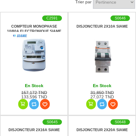
Trier par
C2591
S0646
COMPTEUR MONOPHASE
DISJONCTEUR 2X10A SIAME
10/80A ELECTRONIQUE SIAME
En Stock
En Stock
157,172 TND
31,850 TND
133,596 TND
27,072 TND
S0645
S0648
DISJONCTEUR 2X16A SIAME
DISJONCTEUR 2X20A SIAME