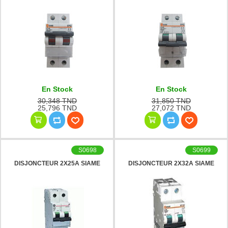
En Stock
En Stock
30,348 TND
31,850 TND
25,796 TND
27,072 TND
S0698
S0699
DISJONCTEUR 2X25A SIAME
DISJONCTEUR 2X32A SIAME