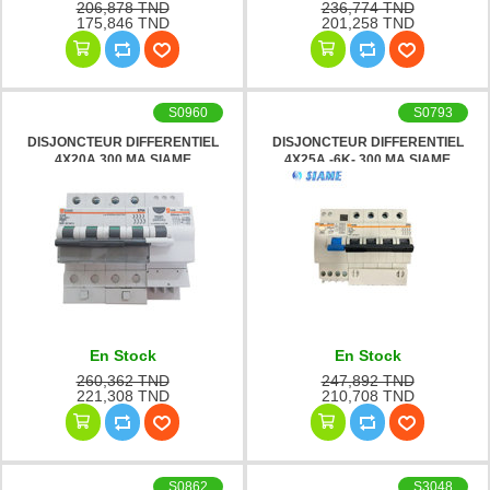
206,878 TND
236,774 TND
175,846 TND
201,258 TND
S0960
S0793
DISJONCTEUR DIFFERENTIEL
DISJONCTEUR DIFFERENTIEL
4X20A 300 MA SIAME
4X25A -6K- 300 MA SIAME
En Stock
En Stock
260,362 TND
247,892 TND
221,308 TND
210,708 TND
S0862
S3048