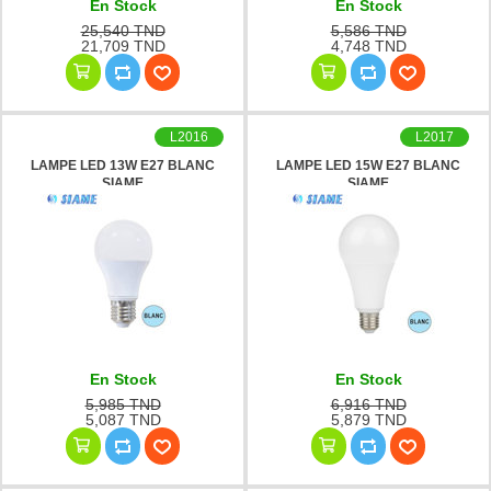
En Stock
En Stock
25,540 TND
5,586 TND
21,709 TND
4,748 TND
L2016
L2017
LAMPE LED 13W E27 BLANC
LAMPE LED 15W E27 BLANC
SIAME
SIAME
En Stock
En Stock
5,985 TND
6,916 TND
5,087 TND
5,879 TND