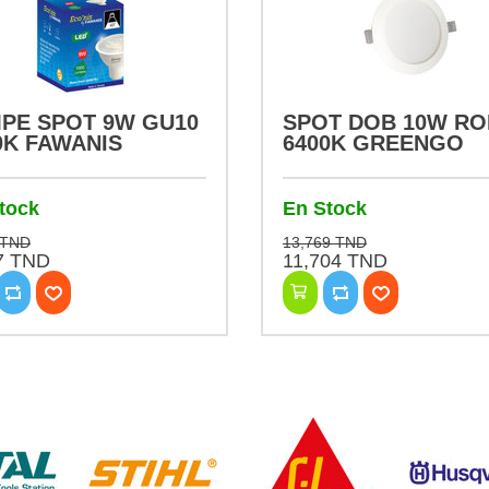
PE SPOT 9W GU10
SPOT DOB 10W R
0K FAWANIS
6400K GREENGO
tock
En Stock
 TND
13,769 TND
7 TND
11,704 TND