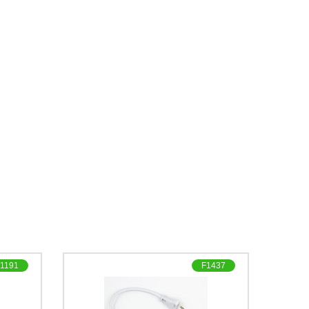
1191
F1437