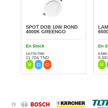
SPOT DOB 10W ROND
LAM
4000K GREENGO
650
En Stock
En S
13,770 TND
6,585
11,704 TND
5,59