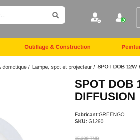
Outillage & Construction
Peintu
/
/
SPOT DOB 12W 
 & domotique
Lampe, spot et projecteur
SPOT DOB 
DIFFUSION
Fabricant:
GREENGO
SKU:
G1290
15,308 TND