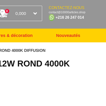
CONTACTEZ-NOUS
0
contact@10000articles.shop
0,000
+216 26 247 014
res & décoration
Nouveautés
ROND 4000K DIFFUSION
12W ROND 4000K