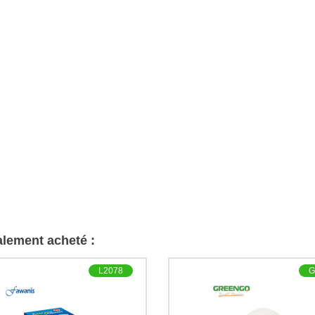
galement acheté :
L2078
G