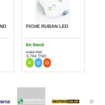
OND
FICHE RUBAN LED
En Stock
4,463 TND
3,794 TND