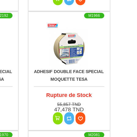
2192
M1966
ECIAL
ADHESIF DOUBLE FACE SPECIAL
SA
MOQUETTE TESA
Rupture de Stock
55,857 TND
47,478 TND
1970
M2081