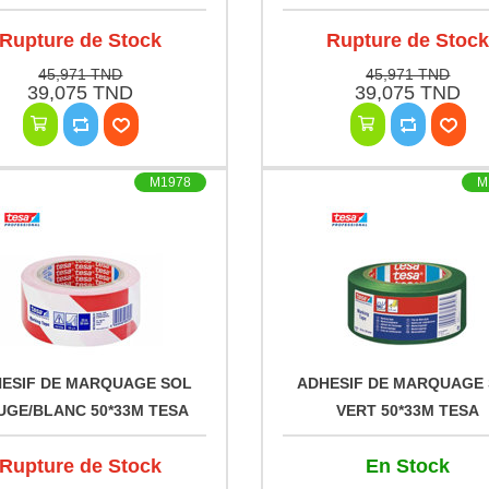
Rupture de Stock
Rupture de Stoc
45,971 TND
45,971 TND
39,075 TND
39,075 TND
M1978
M
ESIF DE MARQUAGE SOL
ADHESIF DE MARQUAGE
UGE/BLANC 50*33M TESA
VERT 50*33M TESA
Rupture de Stock
En Stock