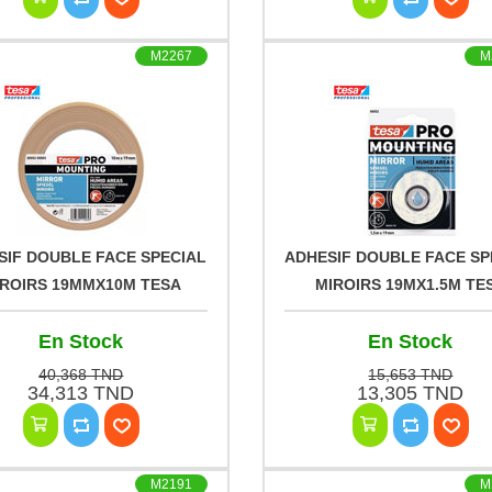
M2267
M
SIF DOUBLE FACE SPECIAL
ADHESIF DOUBLE FACE SP
IROIRS 19MMX10M TESA
MIROIRS 19MX1.5M TE
En Stock
En Stock
40,368 TND
15,653 TND
34,313 TND
13,305 TND
M2191
M