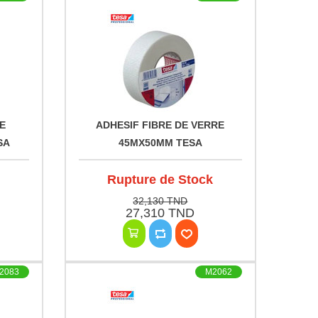
E
ADHESIF FIBRE DE VERRE
SA
45MX50MM TESA
Rupture de Stock
32,130 TND
27,310 TND
2083
M2062