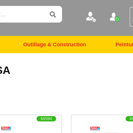
Outillage & Construction
Peintu
SA
M2084
M