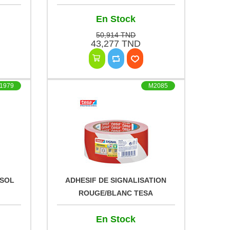
k
En Stock
50,914 TND
43,277 TND
1979
M2085
 SOL
ADHESIF DE SIGNALISATION
ROUGE/BLANC TESA
En Stock