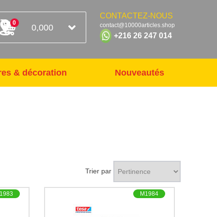
CONTACTEZ-NOUS
0
contact@10000articles.shop
0,000
+216 26 247 014
res & décoration
Nouveautés
Trier par
1983
M1984