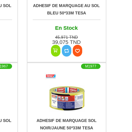
U SOL
ADHESIF DE MARQUAGE AU SOL
BLEU 50*33M TESA
En Stock
45,971 TND
39,075 TND
1967
M1977
U SOL
ADHESIF DE MARQUAGE SOL
NOIR/JAUNE 50*33M TESA