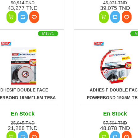
50,914 TND
45,971 TND
43,277 TND
39,075 TND
M1971
M
ADHESIF DOUBLE FACE
ADHESIF DOUBLE FAC
ERBOND 19MM*1.5M TESA
POWERBOND 19X5M TE
En Stock
En Stock
25,045 TND
57,504 TND
21,288 TND
48,878 TND