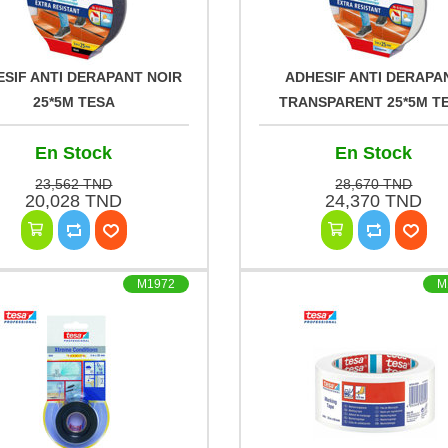
SIF ANTI DERAPANT NOIR
ADHESIF ANTI DERAPA
25*5M TESA
TRANSPARENT 25*5M T
En Stock
En Stock
23,562 TND
28,670 TND
20,028 TND
24,370 TND
M1972
M