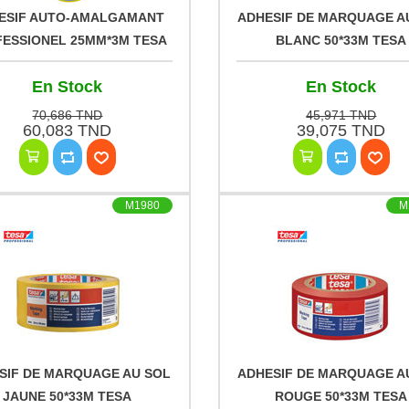
ESIF AUTO-AMALGAMANT
ADHESIF DE MARQUAGE A
ESSIONEL 25MM*3M TESA
BLANC 50*33M TESA
En Stock
En Stock
70,686 TND
45,971 TND
60,083 TND
39,075 TND
M1980
M
SIF DE MARQUAGE AU SOL
ADHESIF DE MARQUAGE A
JAUNE 50*33M TESA
ROUGE 50*33M TESA