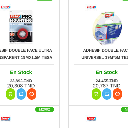
ESIF DOUBLE FACE ULTRA
ADHESIF DOUBLE FAC
SPARENT 19MX1.5M TESA
UNIVERSEL 19M*5M TE
En Stock
En Stock
23,892 TND
24,455 TND
20,308 TND
20,787 TND
M2082
M