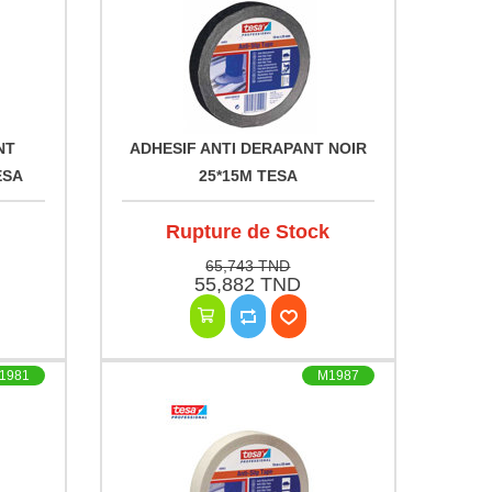
NT
ADHESIF ANTI DERAPANT NOIR
ESA
25*15M TESA
Rupture de Stock
65,743 TND
55,882 TND
1981
M1987