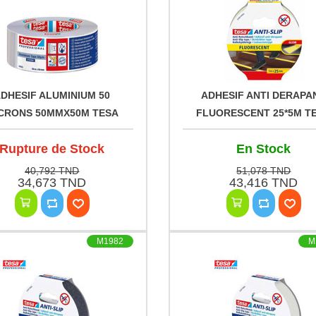
DHESIF ALUMINIUM 50
ADHESIF ANTI DERAPA
CRONS 50MMX50M TESA
FLUORESCENT 25*5M T
Rupture de Stock
En Stock
40,792 TND
51,078 TND
34,673 TND
43,416 TND
M1982
M