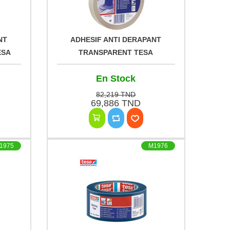
NT
ADHESIF ANTI DERAPANT
ESA
TRANSPARENT TESA
En Stock
82,219 TND
69,886 TND
1975
M1976