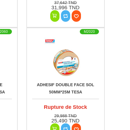
37,642 TND
31,996 TND
2060
M2020
E
ADHESIF DOUBLE FACE SOL
SA
50MM*25M TESA
Rupture de Stock
29,988 TND
25,490 TND