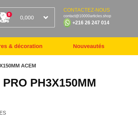
CONTACTEZ-NOUS
0
contact@10000articles.shop
0,000
+216 26 247 014
res & décoration
Nouveautés
3X150MM ACEM
 PRO PH3X150MM
ES