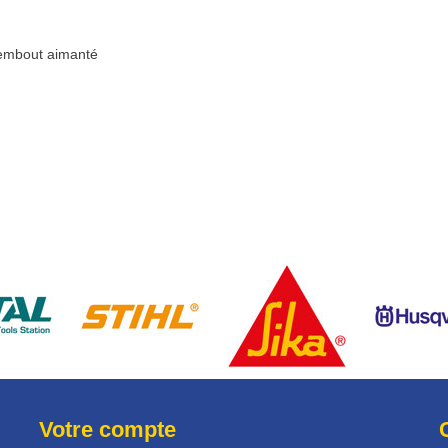
 embout aimanté
Votre compte