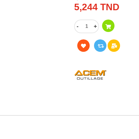
5,244 TND
-
+