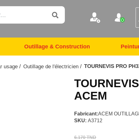
Outillage & Construction
Peintu
/
/
TOURNEVIS PRO PH
ar usage
Outillage de l'électricien
TOURNEVIS
ACEM
Fabricant:
ACEM OUTILLAG
SKU:
A3712
6,170 TND