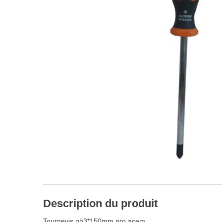
Description du produit
Tournevis ph3*150mm pro acem.