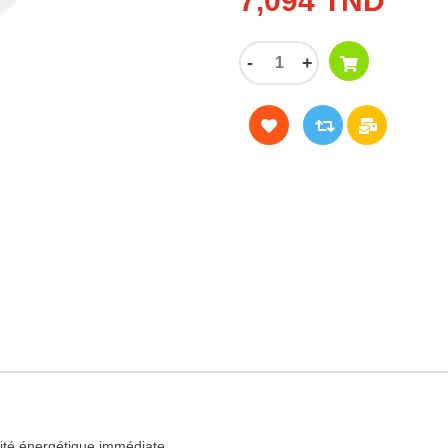
7,094 TND
-
+
cité énergétique immédiate.