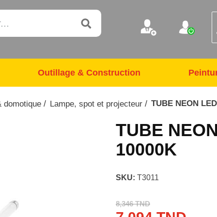
Outillage & Construction
Peintu
/
/
TUBE NEON LED 
 & domotique
Lampe, spot et projecteur
TUBE NEON 
10000K
SKU:
T3011
8,346 TND