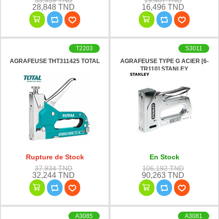
33,939 TND
19,407 TND
28,848 TND
16,496 TND
T2203
S3011
AGRAFEUSE THT311425 TOTAL
AGRAFEUSE TYPE G ACIER [6-
TR110] STANLEY
Rupture de Stock
En Stock
37,934 TND
106,192 TND
32,244 TND
90,263 TND
A3085
A3081