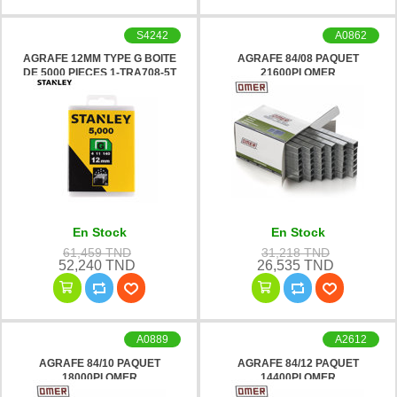
S4242
A0862
AGRAFE 12MM TYPE G BOITE
AGRAFE 84/08 PAQUET
DE 5000 PIECES 1-TRA708-5T
21600PI OMER
STANLEY
En Stock
En Stock
61,459 TND
31,218 TND
52,240 TND
26,535 TND
A0889
A2612
AGRAFE 84/10 PAQUET
AGRAFE 84/12 PAQUET
18000PI OMER
14400PI OMER