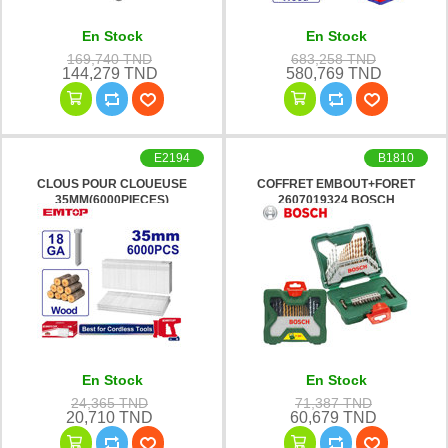
En Stock
En Stock
169,740 TND
683,258 TND
144,279 TND
580,769 TND
E2194
B1810
CLOUS POUR CLOUEUSE
COFFRET EMBOUT+FORET
35MM(6000PIECES)
2607019324 BOSCH
ENAL18356 EMTOP
En Stock
En Stock
24,365 TND
71,387 TND
20,710 TND
60,679 TND