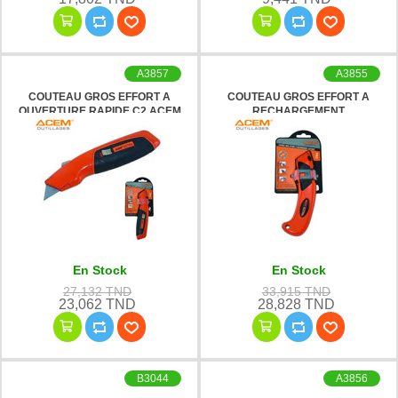
A3857
A3855
COUTEAU GROS EFFORT A
COUTEAU GROS EFFORT A
OUVERTURE RAPIDE C2 ACEM
RECHARGEMENT
AUTOMATIQUE C1 ACEM
En Stock
En Stock
27,132 TND
33,915 TND
23,062 TND
28,828 TND
B3044
A3856