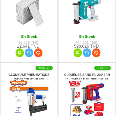
En Stock
En Stock
26,636 TND
704,501 TND
22,641 TND
598,826 TND
W0728
E2193
CLOUEUSE PNEUMATIQUE
CLOUEUSE SANS FIL 20V 2AH
WBN1550 WADFOW
15-35MM ELBNLI2008 EMTOP