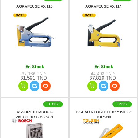
AGRAFEUSE VX 110
AGRAFEUSE VX 114
En Stock
En Stock
37,166 TND
44,493 TND
31,591 TND
37,819 TND
B1807
T2337
ASSORT DEMBOUT-
BISEAU REGLABLE 8" "35035"
2607017037- BOSCH
TOLSEN