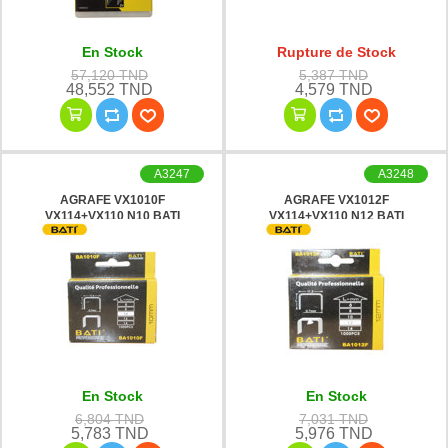
En Stock
Rupture de Stock
57,120 TND
5,387 TND
48,552 TND
4,579 TND
A3247
A3248
AGRAFE VX1010F
AGRAFE VX1012F
VX114+VX110 N10 BATI
VX114+VX110 N12 BATI
En Stock
En Stock
6,804 TND
7,031 TND
5,783 TND
5,976 TND