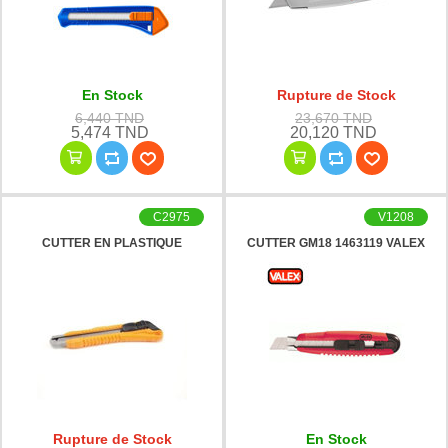
En Stock
Rupture de Stock
6,440 TND
23,670 TND
5,474 TND
20,120 TND
C2975
V1208
CUTTER EN PLASTIQUE
CUTTER GM18 1463119 VALEX
Rupture de Stock
En Stock