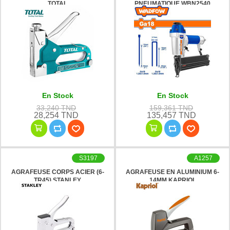
TOTAL
PNEUMATIQUE WBN2540
WADFOW
En Stock
En Stock
33,240 TND
159,361 TND
28,254 TND
135,457 TND
S3197
A1257
AGRAFEUSE CORPS ACIER (6-
AGRAFEUSE EN ALUMINIUM 6-
TR45) STANLEY
14MM KAPRIOL