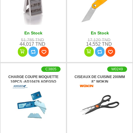
En Stock
En Stock
51,785 TND
17,120 TND
44,017 TND
14,552 TND
C3805
W0249
CHARGE COUPE MOQUETTE
CISEAUX DE CUISINE 200MM
10PCS -AD10476 ADEGSO
8" WOKIN