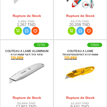
Rupture de Stock
Rupture de Stock
1,491 TND
23,775 TND
1,267 TND
20,209 TND
T2791
T2604
COUTEAU A LAME ALUMINIUM
COUTEAU A LAME
61X19MM SK5 TOLSEN
TRANSPARENT 61X19MM
TOLSEN
Rupture de Stock
Rupture de Stock
20,944 TND
11,107 TND
17,802 TND
9,441 TND