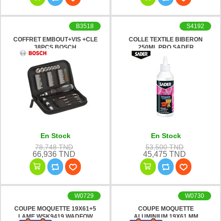
B3518
S4192
COFFRET EMBOUT+VIS +CLE
COLLE TEXTILE BIBERON
38PCS BOSCH
250ML PRO SADER
En Stock
En Stock
78,748 TND
53,500 TND
66,936 TND
45,475 TND
W0729
W0730
COUPE MOQUETTE 19X61+5
COUPE MOQUETTE
LAME WSK9419 WADFOW
ALUMINIUM 19X61 MM