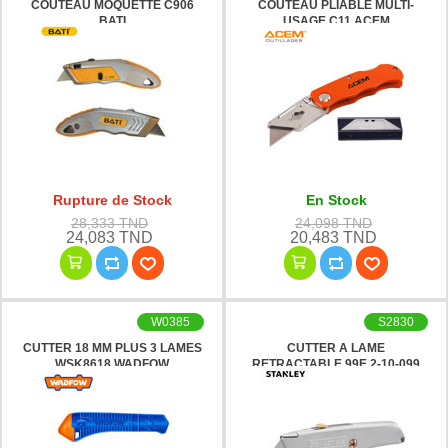
COUTEAU MOQUETTE C906
COUTEAU PLIABLE MULTI-
BATI
USAGE C11 ACEM
Rupture de Stock
En Stock
28,333 TND
24,098 TND
24,083 TND
20,483 TND
W0385
S2830
CUTTER 18 MM PLUS 3 LAMES
CUTTER A LAME
WSK8618 WADFOW
RETRACTABLE 99E 2-10-099
STANLEY