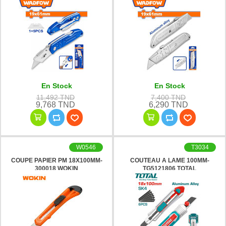
WSK6661 WADFOW
En Stock
En Stock
11,492 TND
7,400 TND
9,768 TND
6,290 TND
W0546
T3034
COUPE PAPIER PM 18X100MM-
COUTEAU A LAME 100MM-
300018 WOKIN
TG5121806 TOTAL