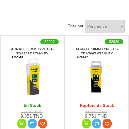
Trier par
S2927
S2920
AGRAFE 08MM TYPE G 1-
AGRAFE 10MM TYPE G 1-
TRA705T STANLEY
TRA706T STANLEY
En Stock
Rupture de Stock
11,001 TND
11,472 TND
9,351 TND
9,751 TND