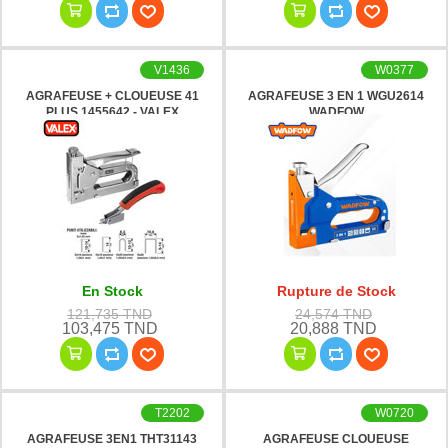
V1436
W0377
AGRAFEUSE + CLOUEUSE 41
AGRAFEUSE 3 EN 1 WGU2614
PLUS 1455642 - VALEX
WADFOW
En Stock
Rupture de Stock
121,735 TND
24,574 TND
103,475 TND
20,888 TND
T2202
W0720
AGRAFEUSE 3EN1 THT31143
AGRAFEUSE CLOUEUSE