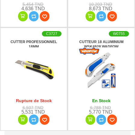
5,454 TND
10,203 TND
4,636 TND
8,673 TND
C3727
W0755
CUTTER PROFESSIONNEL
CUTTEUR 18 ALUMINIUM
18MM
WSK4928 WADFOW
Rupture de Stock
En Stock
6,507 TND
6,788 TND
5,531 TND
5,770 TND