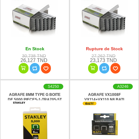
En Stock
Rupture de Stock
30,738 TND
27,262 TND
26,127 TND
23,173 TND
S4250
A3246
AGRAFE 8MM TYPE G BOITE
AGRAFE VX1008F
DE 5000 PIECES-1-TRA705-5T
VX114+VX110 N8 BATI
STANLEY